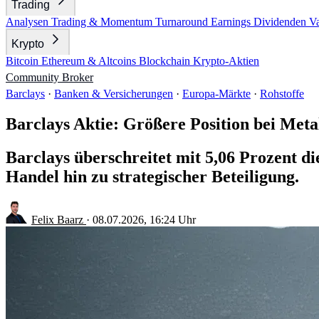
Trading
Analysen
Trading & Momentum
Turnaround
Earnings
Dividenden
V
Krypto
Bitcoin
Ethereum & Altcoins
Blockchain
Krypto-Aktien
Community
Broker
Barclays
·
Banken & Versicherungen
·
Europa-Märkte
·
Rohstoffe
Barclays Aktie: Größere Position bei Meta
Barclays überschreitet mit 5,06 Prozent di
Handel hin zu strategischer Beteiligung.
Felix Baarz
·
08.07.2026, 16:24 Uhr