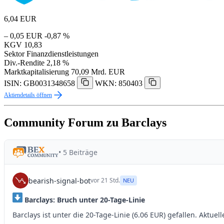
6,04
EUR
– 0,05 EUR
-0,87 %
KGV
10,83
Sektor
Finanzdienstleistungen
Div.-Rendite
2,18 %
Marktkapitalisierung
70,09 Mrd. EUR
ISIN: GB0031348658
WKN: 850403
Aktiendetails öffnen
Community Forum zu Barclays