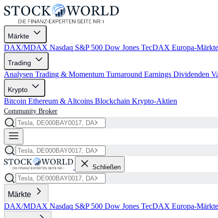
Märkte
DAX/MDAX
Nasdaq
S&P 500
Dow Jones
TecDAX
Europa-Märkt
Trading
Analysen
Trading & Momentum
Turnaround
Earnings
Dividenden
V
Krypto
Bitcoin
Ethereum & Altcoins
Blockchain
Krypto-Aktien
Community
Broker
Schließen
Märkte
DAX/MDAX
Nasdaq
S&P 500
Dow Jones
TecDAX
Europa-Märkt