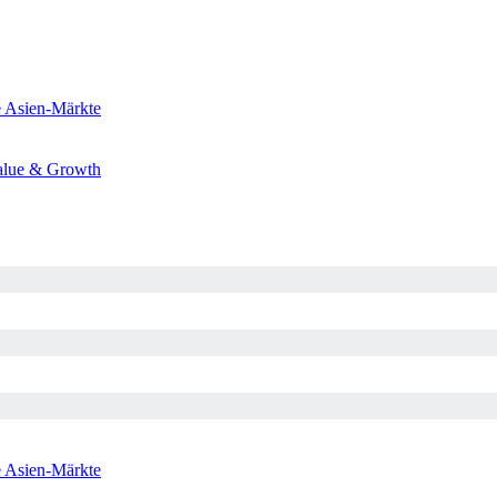
e
Asien-Märkte
alue & Growth
e
Asien-Märkte