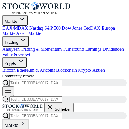
Märkte
DAX/MDAX
Nasdaq
S&P 500
Dow Jones
TecDAX
Europa-
Märkte
Asien-Märkte
Trading
Analysen
Trading & Momentum
Turnaround
Earnings
Dividenden
Value & Growth
Krypto
Bitcoin
Ethereum & Altcoins
Blockchain
Krypto-Aktien
Community
Broker
Schließen
Märkte