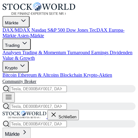
Märkte
DAX/MDAX
Nasdaq
S&P 500
Dow Jones
TecDAX
Europa-
Märkte
Asien-Märkte
Trading
Analysen
Trading & Momentum
Turnaround
Earnings
Dividenden
Value & Growth
Krypto
Bitcoin
Ethereum & Altcoins
Blockchain
Krypto-Aktien
Community
Broker
Schließen
Märkte