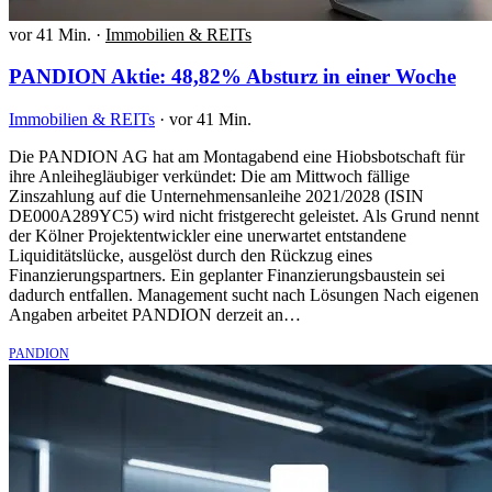
vor 41 Min.
·
Immobilien & REITs
PANDION Aktie: 48,82% Absturz in einer Woche
Immobilien & REITs
·
vor 41 Min.
Die PANDION AG hat am Montagabend eine Hiobsbotschaft für
ihre Anleihegläubiger verkündet: Die am Mittwoch fällige
Zinszahlung auf die Unternehmensanleihe 2021/2028 (ISIN
DE000A289YC5) wird nicht fristgerecht geleistet. Als Grund nennt
der Kölner Projektentwickler eine unerwartet entstandene
Liquiditätslücke, ausgelöst durch den Rückzug eines
Finanzierungspartners. Ein geplanter Finanzierungsbaustein sei
dadurch entfallen. Management sucht nach Lösungen Nach eigenen
Angaben arbeitet PANDION derzeit an…
PANDION