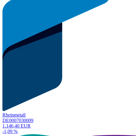
Rheinmetall
DE0007030009
1.146,40 EUR
-1,09 %