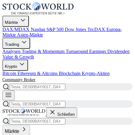
Märkte
DAX/MDAX
Nasdaq
S&P 500
Dow Jones
TecDAX
Europa-
Märkte
Asien-Märkte
Trading
Analysen
Trading & Momentum
Turnaround
Earnings
Dividenden
Value & Growth
Krypto
Bitcoin
Ethereum & Altcoins
Blockchain
Krypto-Aktien
Community
Broker
Schließen
Märkte