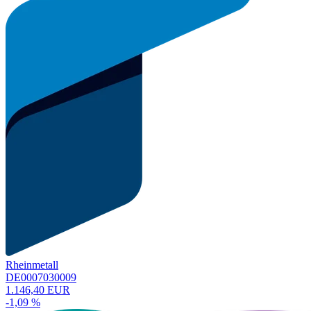
Rheinmetall
DE0007030009
1.146,40 EUR
-1,09 %