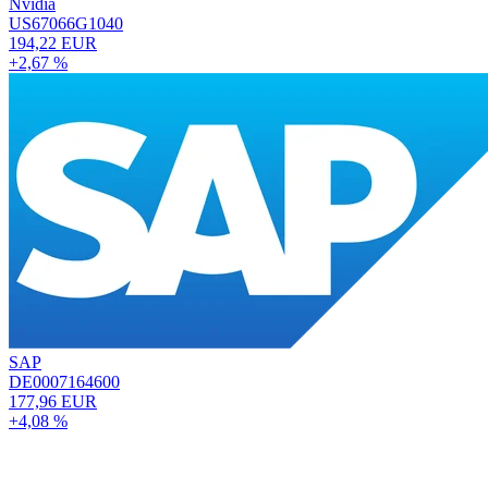
Nvidia
US67066G1040
194,22 EUR
+2,67 %
SAP
DE0007164600
177,96 EUR
+4,08 %