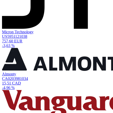
Micron Technology
US5951121038
757,60 EUR
-3,63 %
Almonty
CA0203981034
15,51 CAD
-4,96 %