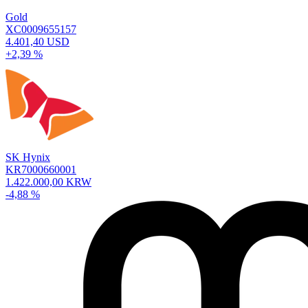
Gold
XC0009655157
4.401,40 USD
+2,39 %
SK Hynix
KR7000660001
1.422.000,00 KRW
-4,88 %