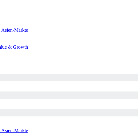
e
Asien-Märkte
alue & Growth
e
Asien-Märkte