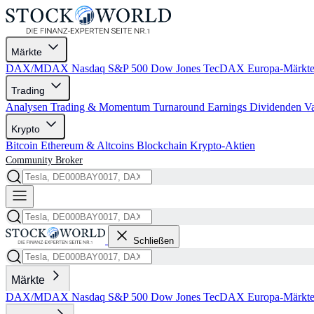
Märkte
DAX/MDAX
Nasdaq
S&P 500
Dow Jones
TecDAX
Europa-Märkt
Trading
Analysen
Trading & Momentum
Turnaround
Earnings
Dividenden
V
Krypto
Bitcoin
Ethereum & Altcoins
Blockchain
Krypto-Aktien
Community
Broker
Schließen
Märkte
DAX/MDAX
Nasdaq
S&P 500
Dow Jones
TecDAX
Europa-Märkt