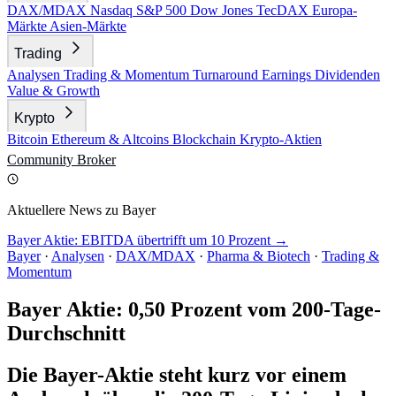
DAX/MDAX
Nasdaq
S&P 500
Dow Jones
TecDAX
Europa-
Märkte
Asien-Märkte
Trading
Analysen
Trading & Momentum
Turnaround
Earnings
Dividenden
Value & Growth
Krypto
Bitcoin
Ethereum & Altcoins
Blockchain
Krypto-Aktien
Community
Broker
Aktuellere News zu Bayer
Bayer Aktie: EBITDA übertrifft um 10 Prozent →
Bayer
·
Analysen
·
DAX/MDAX
·
Pharma & Biotech
·
Trading &
Momentum
Bayer Aktie: 0,50 Prozent vom 200-Tage-
Durchschnitt
Die Bayer-Aktie steht kurz vor einem