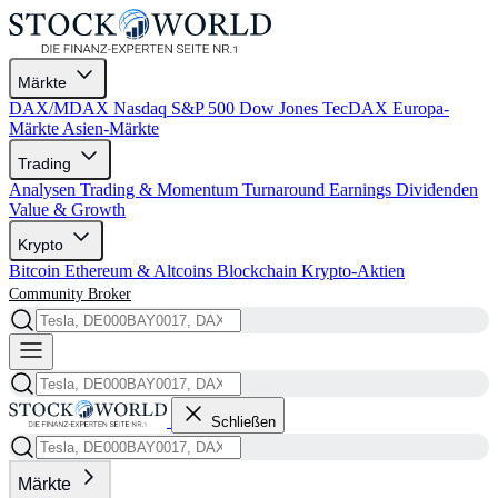
Märkte
DAX/MDAX
Nasdaq
S&P 500
Dow Jones
TecDAX
Europa-
Märkte
Asien-Märkte
Trading
Analysen
Trading & Momentum
Turnaround
Earnings
Dividenden
Value & Growth
Krypto
Bitcoin
Ethereum & Altcoins
Blockchain
Krypto-Aktien
Community
Broker
Schließen
Märkte