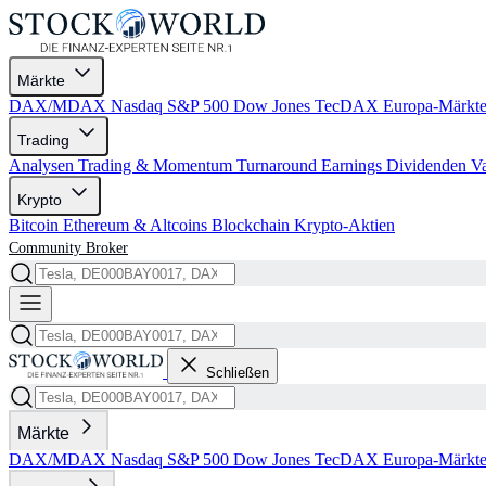
Märkte
DAX/MDAX
Nasdaq
S&P 500
Dow Jones
TecDAX
Europa-Märkt
Trading
Analysen
Trading & Momentum
Turnaround
Earnings
Dividenden
V
Krypto
Bitcoin
Ethereum & Altcoins
Blockchain
Krypto-Aktien
Community
Broker
Schließen
Märkte
DAX/MDAX
Nasdaq
S&P 500
Dow Jones
TecDAX
Europa-Märkt