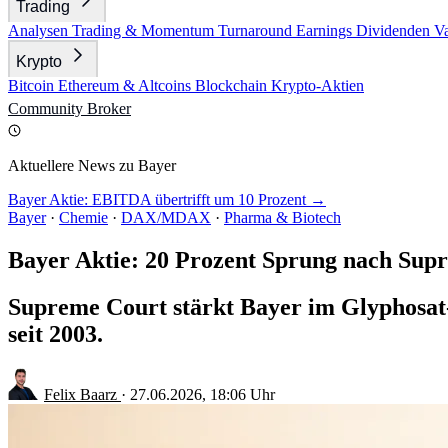
Trading
Analysen
Trading & Momentum
Turnaround
Earnings
Dividenden
V
Krypto
Bitcoin
Ethereum & Altcoins
Blockchain
Krypto-Aktien
Community
Broker
Aktuellere News zu Bayer
Bayer Aktie: EBITDA übertrifft um 10 Prozent →
Bayer
·
Chemie
·
DAX/MDAX
·
Pharma & Biotech
Bayer Aktie: 20 Prozent Sprung nach Sup
Supreme Court stärkt Bayer im Glyphosat-S
seit 2003.
Felix Baarz
·
27.06.2026, 18:06 Uhr