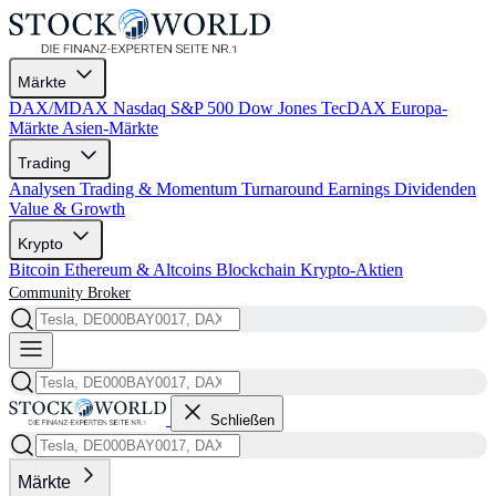
Märkte
DAX/MDAX
Nasdaq
S&P 500
Dow Jones
TecDAX
Europa-
Märkte
Asien-Märkte
Trading
Analysen
Trading & Momentum
Turnaround
Earnings
Dividenden
Value & Growth
Krypto
Bitcoin
Ethereum & Altcoins
Blockchain
Krypto-Aktien
Community
Broker
Schließen
Märkte