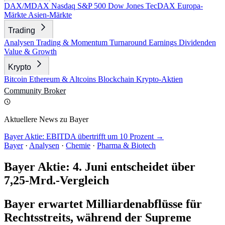
DAX/MDAX
Nasdaq
S&P 500
Dow Jones
TecDAX
Europa-
Märkte
Asien-Märkte
Trading
Analysen
Trading & Momentum
Turnaround
Earnings
Dividenden
Value & Growth
Krypto
Bitcoin
Ethereum & Altcoins
Blockchain
Krypto-Aktien
Community
Broker
Aktuellere News zu Bayer
Bayer Aktie: EBITDA übertrifft um 10 Prozent →
Bayer
·
Analysen
·
Chemie
·
Pharma & Biotech
Bayer Aktie: 4. Juni entscheidet über
7,25-Mrd.-Vergleich
Bayer erwartet Milliardenabflüsse für
Rechtsstreits, während der Supreme