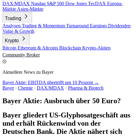
DAX/MDAX
Nasdaq
S&P 500
Dow Jones
TecDAX
Europa-
Märkte
Asien-Märkte
Trading
Analysen
Trading & Momentum
Turnaround
Earnings
Dividenden
Value & Growth
Krypto
Bitcoin
Ethereum & Altcoins
Blockchain
Krypto-Aktien
Community
Broker
Aktuellere News zu Bayer
Bayer Aktie: EBITDA übertrifft um 10 Prozent →
Bayer
·
Chemie
·
DAX/MDAX
·
Pharma & Biotech
Bayer Aktie: Ausbruch über 50 Euro?
Bayer gliedert US-Glyphosatgeschäft aus
und erhält Rückenwind von der
Deutschen Bank. Die Aktie nähert sich