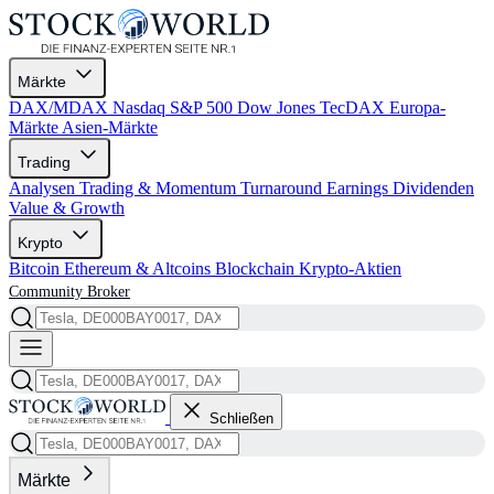
Märkte
DAX/MDAX
Nasdaq
S&P 500
Dow Jones
TecDAX
Europa-
Märkte
Asien-Märkte
Trading
Analysen
Trading & Momentum
Turnaround
Earnings
Dividenden
Value & Growth
Krypto
Bitcoin
Ethereum & Altcoins
Blockchain
Krypto-Aktien
Community
Broker
Schließen
Märkte