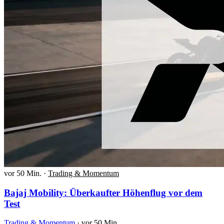
vor 50 Min.
·
Trading & Momentum
Bajaj Mobility: Überkaufter Höhenflug vor dem
Test
Trading & Momentum
·
vor 50 Min.