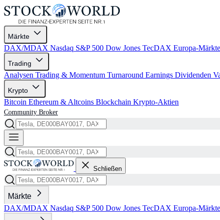
Märkte
DAX/MDAX
Nasdaq
S&P 500
Dow Jones
TecDAX
Europa-Märkt
Trading
Analysen
Trading & Momentum
Turnaround
Earnings
Dividenden
V
Krypto
Bitcoin
Ethereum & Altcoins
Blockchain
Krypto-Aktien
Community
Broker
Schließen
Märkte
DAX/MDAX
Nasdaq
S&P 500
Dow Jones
TecDAX
Europa-Märkt