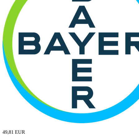
49,81
EUR