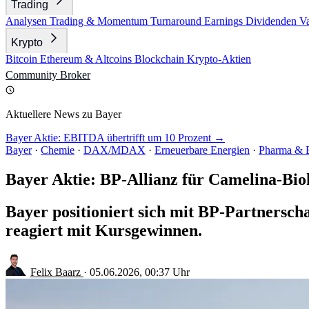
Trading
Analysen
Trading & Momentum
Turnaround
Earnings
Dividenden
V
Krypto
Bitcoin
Ethereum & Altcoins
Blockchain
Krypto-Aktien
Community
Broker
Aktuellere News zu Bayer
Bayer Aktie: EBITDA übertrifft um 10 Prozent →
Bayer
·
Chemie
·
DAX/MDAX
·
Erneuerbare Energien
·
Pharma & 
Bayer Aktie: BP-Allianz für Camelina-Biok
Bayer positioniert sich mit BP-Partnersch
reagiert mit Kursgewinnen.
Felix Baarz
·
05.06.2026, 00:37 Uhr