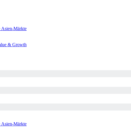
e
Asien-Märkte
alue & Growth
e
Asien-Märkte