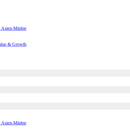
e
Asien-Märkte
alue & Growth
e
Asien-Märkte