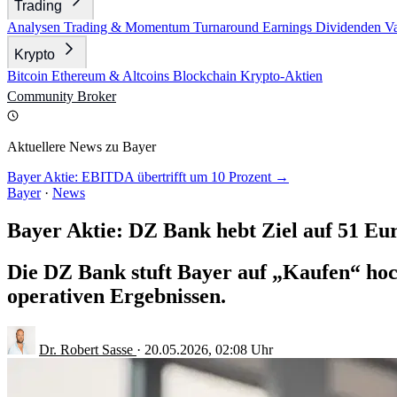
Trading
Analysen
Trading & Momentum
Turnaround
Earnings
Dividenden
V
Krypto
Bitcoin
Ethereum & Altcoins
Blockchain
Krypto-Aktien
Community
Broker
Aktuellere News zu Bayer
Bayer Aktie: EBITDA übertrifft um 10 Prozent →
Bayer
·
News
Bayer Aktie: DZ Bank hebt Ziel auf 51 Eu
Die DZ Bank stuft Bayer auf „Kaufen“ hoch
operativen Ergebnissen.
Dr. Robert Sasse
·
20.05.2026, 02:08 Uhr