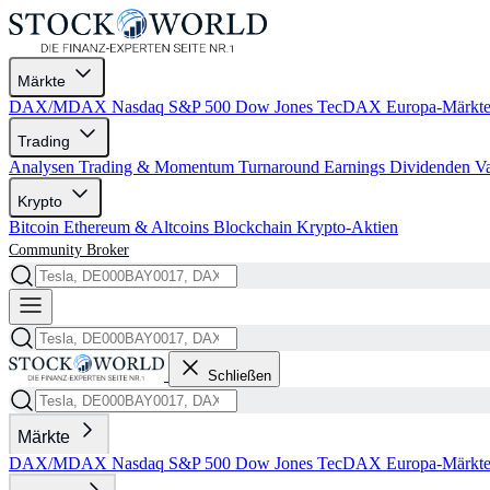
Märkte
DAX/MDAX
Nasdaq
S&P 500
Dow Jones
TecDAX
Europa-Märkt
Trading
Analysen
Trading & Momentum
Turnaround
Earnings
Dividenden
V
Krypto
Bitcoin
Ethereum & Altcoins
Blockchain
Krypto-Aktien
Community
Broker
Schließen
Märkte
DAX/MDAX
Nasdaq
S&P 500
Dow Jones
TecDAX
Europa-Märkt