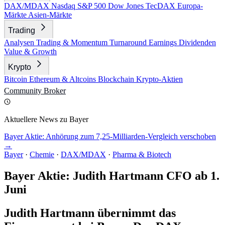
DAX/MDAX
Nasdaq
S&P 500
Dow Jones
TecDAX
Europa-
Märkte
Asien-Märkte
Trading
Analysen
Trading & Momentum
Turnaround
Earnings
Dividenden
Value & Growth
Krypto
Bitcoin
Ethereum & Altcoins
Blockchain
Krypto-Aktien
Community
Broker
Aktuellere News zu Bayer
Bayer Aktie: Anhörung zum 7,25-Milliarden-Vergleich verschoben
→
Bayer
·
Chemie
·
DAX/MDAX
·
Pharma & Biotech
Bayer Aktie: Judith Hartmann CFO ab 1.
Juni
Judith Hartmann übernimmt das