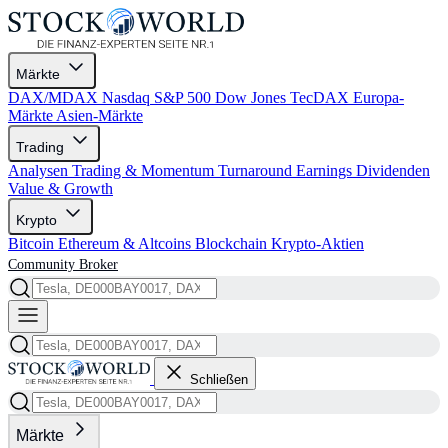
Märkte
DAX/MDAX
Nasdaq
S&P 500
Dow Jones
TecDAX
Europa-
Märkte
Asien-Märkte
Trading
Analysen
Trading & Momentum
Turnaround
Earnings
Dividenden
Value & Growth
Krypto
Bitcoin
Ethereum & Altcoins
Blockchain
Krypto-Aktien
Community
Broker
Schließen
Märkte