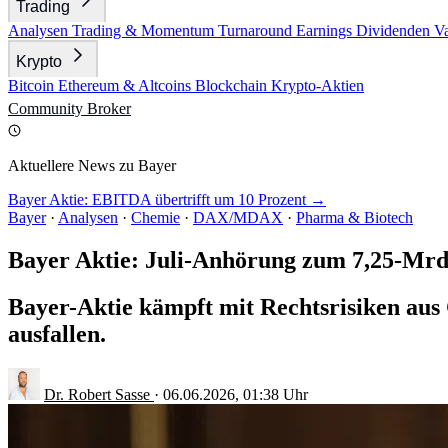
Trading
Analysen
Trading & Momentum
Turnaround
Earnings
Dividenden
V
Krypto
Bitcoin
Ethereum & Altcoins
Blockchain
Krypto-Aktien
Community
Broker
Aktuellere News zu Bayer
Bayer Aktie: EBITDA übertrifft um 10 Prozent →
Bayer
·
Analysen
·
Chemie
·
DAX/MDAX
·
Pharma & Biotech
Bayer Aktie: Juli-Anhörung zum 7,25-Mrd
Bayer-Aktie kämpft mit Rechtsrisiken aus
ausfallen.
Dr. Robert Sasse
·
06.06.2026, 01:38 Uhr