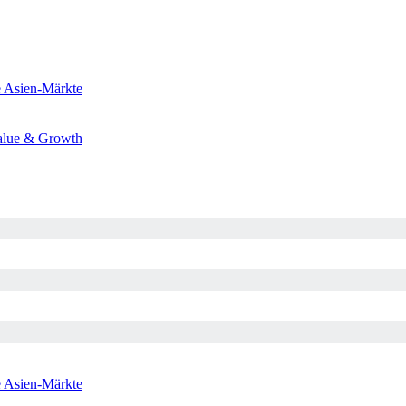
e
Asien-Märkte
alue & Growth
e
Asien-Märkte