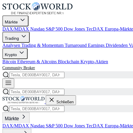
Märkte
DAX/MDAX
Nasdaq
S&P 500
Dow Jones
TecDAX
Europa-Märkt
Trading
Analysen
Trading & Momentum
Turnaround
Earnings
Dividenden
V
Krypto
Bitcoin
Ethereum & Altcoins
Blockchain
Krypto-Aktien
Community
Broker
Schließen
Märkte
DAX/MDAX
Nasdaq
S&P 500
Dow Jones
TecDAX
Europa-Märkt