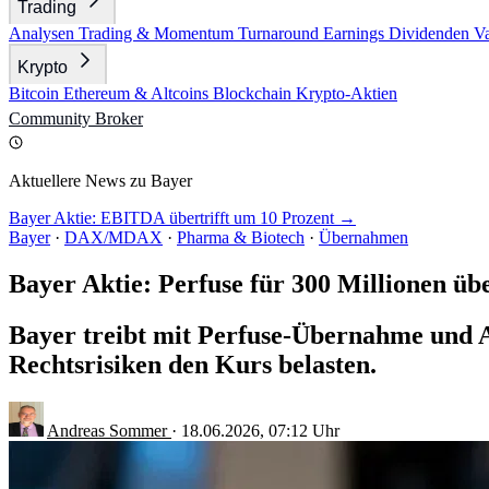
Trading
Analysen
Trading & Momentum
Turnaround
Earnings
Dividenden
V
Krypto
Bitcoin
Ethereum & Altcoins
Blockchain
Krypto-Aktien
Community
Broker
Aktuellere News zu Bayer
Bayer Aktie: EBITDA übertrifft um 10 Prozent →
Bayer
·
DAX/MDAX
·
Pharma & Biotech
·
Übernahmen
Bayer Aktie: Perfuse für 300 Millionen 
Bayer treibt mit Perfuse-Übernahme und 
Rechtsrisiken den Kurs belasten.
Andreas Sommer
·
18.06.2026, 07:12 Uhr