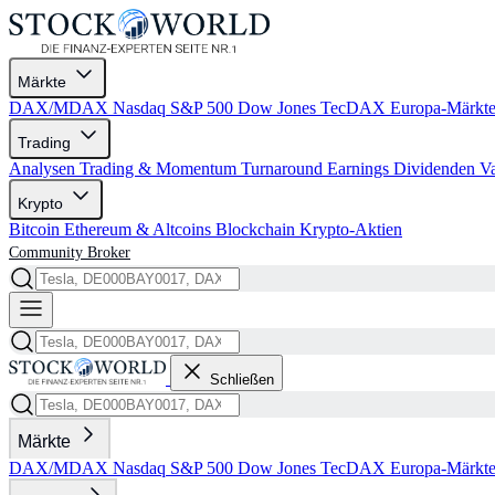
Märkte
DAX/MDAX
Nasdaq
S&P 500
Dow Jones
TecDAX
Europa-Märkt
Trading
Analysen
Trading & Momentum
Turnaround
Earnings
Dividenden
V
Krypto
Bitcoin
Ethereum & Altcoins
Blockchain
Krypto-Aktien
Community
Broker
Schließen
Märkte
DAX/MDAX
Nasdaq
S&P 500
Dow Jones
TecDAX
Europa-Märkt