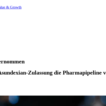
alue & Growth
übernommen
Asundexian-Zulassung die Pharmapipeline 