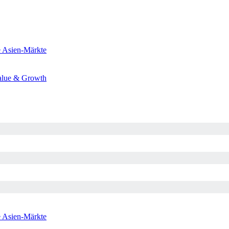
e
Asien-Märkte
alue & Growth
e
Asien-Märkte