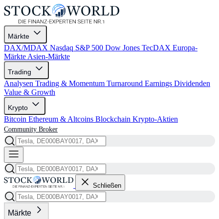
Märkte
DAX/MDAX
Nasdaq
S&P 500
Dow Jones
TecDAX
Europa-
Märkte
Asien-Märkte
Trading
Analysen
Trading & Momentum
Turnaround
Earnings
Dividenden
Value & Growth
Krypto
Bitcoin
Ethereum & Altcoins
Blockchain
Krypto-Aktien
Community
Broker
Schließen
Märkte