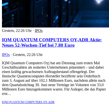
Gestern, 22:26 Uhr
·
IPOs
IQM QUANTUM COMPUTERS OY-ADR Aktie:
Neues 52-Wochen-Tief bei 7,80 Euro
IPOs
·
Gestern, 22:26 Uhr
IQM Quantum Computers Oyj hat am Dienstag zum ersten Mal
Geschäftszahlen als notiertes Unternehmen präsentiert – und dabei
einen kräftig gewachsenen Auftragsbestand offengelegt. Der
finnische Quantencomputer-Hersteller bezifferte sein Orderbuch
zum 3. August auf über 102,1 Millionen Euro, nachdem allein nach
dem Quartalsstichtag 30. Juni neue Verträge im Volumen von 33,0
Millionen Euro hinzugekommen waren. Für Anleger, die das Papier
erst…
IQM QUANTUM COMPUTERS OY-ADR