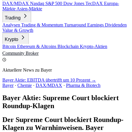
DAX/MDAX
Nasdaq
S&P 500
Dow Jones
TecDAX
Europa-
Märkte
Asien-Märkte
Trading
Analysen
Trading & Momentum
Turnaround
Earnings
Dividenden
Value & Growth
Krypto
Bitcoin
Ethereum & Altcoins
Blockchain
Krypto-Aktien
Community
Broker
Aktuellere News zu Bayer
Bayer Aktie: EBITDA übertrifft um 10 Prozent →
Bayer
·
Chemie
·
DAX/MDAX
·
Pharma & Biotech
Bayer Aktie: Supreme Court blockiert
Roundup-Klagen
Der Supreme Court blockiert Roundup-
Klagen zu Warnhinweisen. Bayer