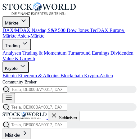
Märkte
DAX/MDAX
Nasdaq
S&P 500
Dow Jones
TecDAX
Europa-
Märkte
Asien-Märkte
Trading
Analysen
Trading & Momentum
Turnaround
Earnings
Dividenden
Value & Growth
Krypto
Bitcoin
Ethereum & Altcoins
Blockchain
Krypto-Aktien
Community
Broker
Schließen
Märkte