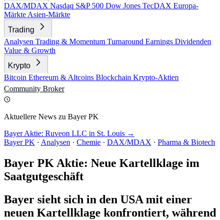
DAX/MDAX
Nasdaq
S&P 500
Dow Jones
TecDAX
Europa-
Märkte
Asien-Märkte
Trading
Analysen
Trading & Momentum
Turnaround
Earnings
Dividenden
Value & Growth
Krypto
Bitcoin
Ethereum & Altcoins
Blockchain
Krypto-Aktien
Community
Broker
Aktuellere News zu Bayer PK
Bayer Aktie: Ruveon LLC in St. Louis →
Bayer PK
·
Analysen
·
Chemie
·
DAX/MDAX
·
Pharma & Biotech
Bayer PK Aktie: Neue Kartellklage im
Saatgutgeschäft
Bayer sieht sich in den USA mit einer
neuen Kartellklage konfrontiert, während