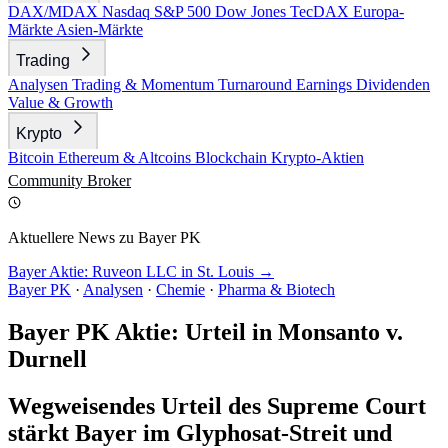
DAX/MDAX
Nasdaq
S&P 500
Dow Jones
TecDAX
Europa-
Märkte
Asien-Märkte
Trading
Analysen
Trading & Momentum
Turnaround
Earnings
Dividenden
Value & Growth
Krypto
Bitcoin
Ethereum & Altcoins
Blockchain
Krypto-Aktien
Community
Broker
Aktuellere News zu Bayer PK
Bayer Aktie: Ruveon LLC in St. Louis →
Bayer PK
·
Analysen
·
Chemie
·
Pharma & Biotech
Bayer PK Aktie: Urteil in Monsanto v.
Durnell
Wegweisendes Urteil des Supreme Court
stärkt Bayer im Glyphosat-Streit und