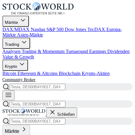
Märkte
DAX/MDAX
Nasdaq
S&P 500
Dow Jones
TecDAX
Europa-
Märkte
Asien-Märkte
Trading
Analysen
Trading & Momentum
Turnaround
Earnings
Dividenden
Value & Growth
Krypto
Bitcoin
Ethereum & Altcoins
Blockchain
Krypto-Aktien
Community
Broker
Schließen
Märkte