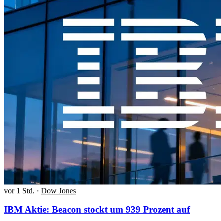
vor 1 Std.
·
Dow Jones
IBM Aktie: Beacon stockt um 939 Prozent auf