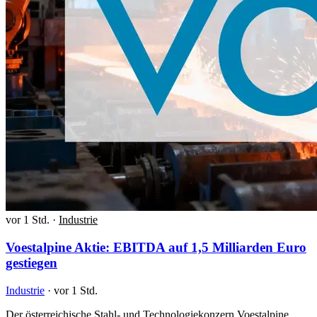
vor 1 Std.
·
Industrie
Voestalpine Aktie: EBITDA auf 1,5 Milliarden Euro
gestiegen
Industrie
·
vor 1 Std.
Der österreichische Stahl- und Technologiekonzern Voestalpine