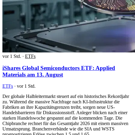
vor 1 Std.
·
ETFs
iShares Global Semiconductors ETF: Applied
Materials am 13. August
ETFs
·
vor 1 Std.
Der globale Halbleitermarkt steuert auf ein historisches Rekordjahr
zu. Während die massive Nachfrage nach KI-Infrastruktur die
Fabriken an ihre Kapazitätsgrenzen treibt, sorgen neue US-
Handelsbarrieren für Diskussionsstoff. Anleger blicken nach einer
starken Handelswoche gespannt auf die kommenden Tage. Die
Chipbranche rechnet für das Gesamtjahr 2026 mit einem massiven
Umsatzsprung. Branchenverbände wie die SIA und WSTS
prognostizieren Erlöse zwischen 1,5 und 1,65…