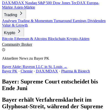
DAX/MDAX
Nasdaq
S&P 500
Dow Jones
TecDAX
Europa-
Märkte
Asien-Märkte
Trading
Analysen
Trading & Momentum
Turnaround
Earnings
Dividenden
Value & Growth
Krypto
Bitcoin
Ethereum & Altcoins
Blockchain
Krypto-Aktien
Community
Broker
Aktuellere News zu Bayer PK
Bayer Aktie: Ruveon LLC in St. Louis →
Bayer PK
·
Chemie
·
DAX/MDAX
·
Pharma & Biotech
Bayer: Supreme Court entscheidet bis
Ende Juni
Bayer erhält Verfahrensklarheit im
Glyphosat-Streit, während der Supreme