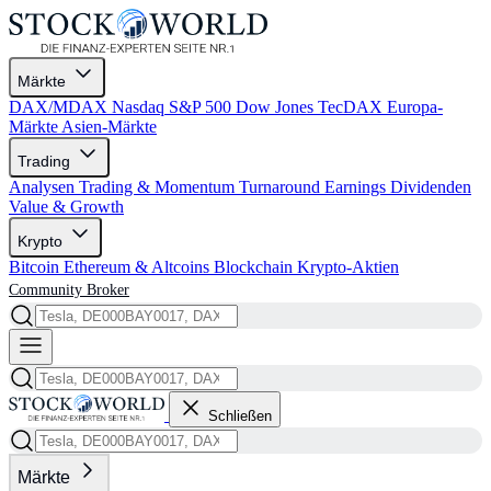
Märkte
DAX/MDAX
Nasdaq
S&P 500
Dow Jones
TecDAX
Europa-
Märkte
Asien-Märkte
Trading
Analysen
Trading & Momentum
Turnaround
Earnings
Dividenden
Value & Growth
Krypto
Bitcoin
Ethereum & Altcoins
Blockchain
Krypto-Aktien
Community
Broker
Schließen
Märkte