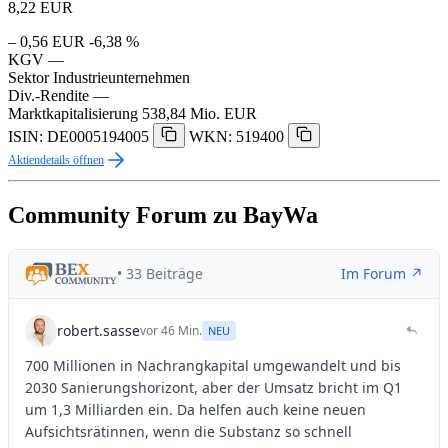
8,22
EUR
– 0,56 EUR
-6,38 %
KGV
—
Sektor
Industrieunternehmen
Div.-Rendite
—
Marktkapitalisierung
538,84 Mio. EUR
ISIN: DE0005194005
WKN: 519400
Aktiendetails öffnen
Community Forum zu BayWa