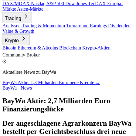
DAX/MDAX
Nasdaq
S&P 500
Dow Jones
TecDAX
Europa-
Märkte
Asien-Märkte
Trading
Analysen
Trading & Momentum
Turnaround
Earnings
Dividenden
Value & Growth
Krypto
Bitcoin
Ethereum & Altcoins
Blockchain
Krypto-Aktien
Community
Broker
Aktuellere News zu BayWa
BayWa Aktie: 1,3 Milliarden Euro neue Kredite →
BayWa
·
News
BayWa Aktie: 2,7 Milliarden Euro
Finanzierungslücke
Der angeschlagene Agrarkonzern BayWa
bestellt per Gerichtsbeschluss drei neue