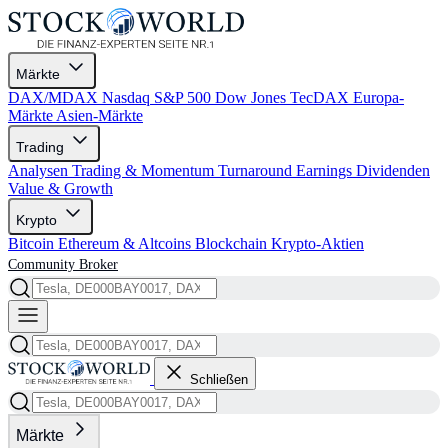
Märkte
DAX/MDAX
Nasdaq
S&P 500
Dow Jones
TecDAX
Europa-
Märkte
Asien-Märkte
Trading
Analysen
Trading & Momentum
Turnaround
Earnings
Dividenden
Value & Growth
Krypto
Bitcoin
Ethereum & Altcoins
Blockchain
Krypto-Aktien
Community
Broker
Schließen
Märkte