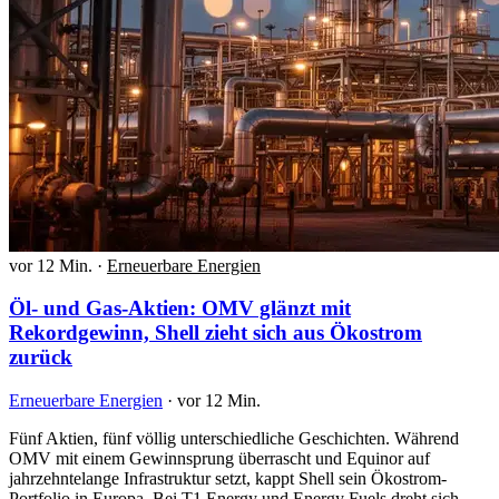
vor 12 Min.
·
Erneuerbare Energien
Öl- und Gas-Aktien: OMV glänzt mit
Rekordgewinn, Shell zieht sich aus Ökostrom
zurück
Erneuerbare Energien
·
vor 12 Min.
Fünf Aktien, fünf völlig unterschiedliche Geschichten. Während
OMV mit einem Gewinnsprung überrascht und Equinor auf
jahrzehntelange Infrastruktur setzt, kappt Shell sein Ökostrom-
Portfolio in Europa. Bei T1 Energy und Energy Fuels dreht sich