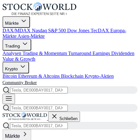
Märkte
DAX/MDAX
Nasdaq
S&P 500
Dow Jones
TecDAX
Europa-
Märkte
Asien-Märkte
Trading
Analysen
Trading & Momentum
Turnaround
Earnings
Dividenden
Value & Growth
Krypto
Bitcoin
Ethereum & Altcoins
Blockchain
Krypto-Aktien
Community
Broker
Schließen
Märkte