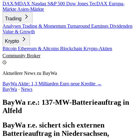
DAX/MDAX
Nasdaq
S&P 500
Dow Jones
TecDAX
Europa-
Märkte
Asien-Märkte
Trading
Analysen
Trading & Momentum
Turnaround
Earnings
Dividenden
Value & Growth
Krypto
Bitcoin
Ethereum & Altcoins
Blockchain
Krypto-Aktien
Community
Broker
Aktuellere News zu BayWa
BayWa Aktie: 1,3 Milliarden Euro neue Kredite →
BayWa
·
News
BayWa r.e.: 137-MW-Batterieauftrag in
Alfeld
BayWa r.e. sichert sich externen
Batterieauftrag in Niedersachsen,