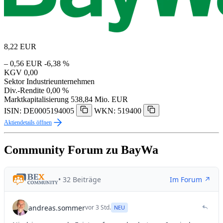
8,22
EUR
– 0,56 EUR
-6,38 %
KGV
0,00
Sektor
Industrieunternehmen
Div.-Rendite
0,00 %
Marktkapitalisierung
538,84 Mio. EUR
ISIN: DE0005194005
WKN: 519400
Aktiendetails öffnen
Community Forum zu BayWa