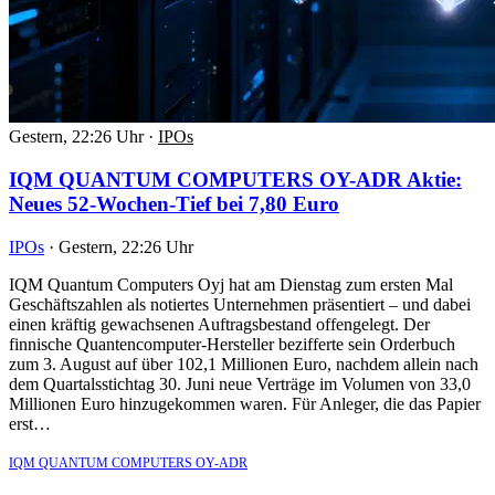
Gestern, 22:26 Uhr
·
IPOs
IQM QUANTUM COMPUTERS OY-ADR Aktie:
Neues 52-Wochen-Tief bei 7,80 Euro
IPOs
·
Gestern, 22:26 Uhr
IQM Quantum Computers Oyj hat am Dienstag zum ersten Mal
Geschäftszahlen als notiertes Unternehmen präsentiert – und dabei
einen kräftig gewachsenen Auftragsbestand offengelegt. Der
finnische Quantencomputer-Hersteller bezifferte sein Orderbuch
zum 3. August auf über 102,1 Millionen Euro, nachdem allein nach
dem Quartalsstichtag 30. Juni neue Verträge im Volumen von 33,0
Millionen Euro hinzugekommen waren. Für Anleger, die das Papier
erst…
IQM QUANTUM COMPUTERS OY-ADR