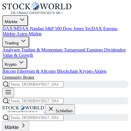
Märkte
DAX/MDAX
Nasdaq
S&P 500
Dow Jones
TecDAX
Europa-
Märkte
Asien-Märkte
Trading
Analysen
Trading & Momentum
Turnaround
Earnings
Dividenden
Value & Growth
Krypto
Bitcoin
Ethereum & Altcoins
Blockchain
Krypto-Aktien
Community
Broker
Schließen
Märkte