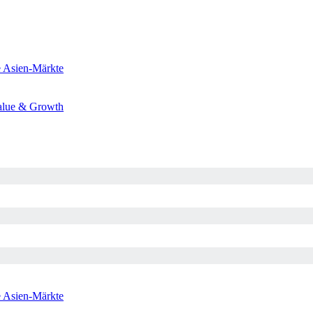
e
Asien-Märkte
alue & Growth
e
Asien-Märkte