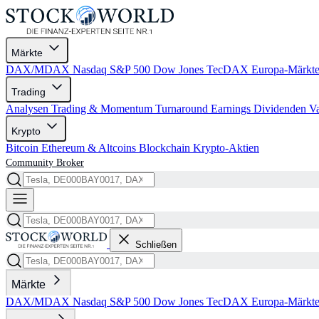
Märkte
DAX/MDAX
Nasdaq
S&P 500
Dow Jones
TecDAX
Europa-Märkt
Trading
Analysen
Trading & Momentum
Turnaround
Earnings
Dividenden
V
Krypto
Bitcoin
Ethereum & Altcoins
Blockchain
Krypto-Aktien
Community
Broker
Schließen
Märkte
DAX/MDAX
Nasdaq
S&P 500
Dow Jones
TecDAX
Europa-Märkt