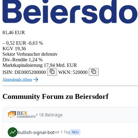
81,46
EUR
– 0,52 EUR
-0,63 %
KGV
19,36
Sektor
Verbraucher defensiv
Div.-Rendite
1,24 %
Marktkapitalisierung
17,94 Mrd. EUR
ISIN: DE0005200000
WKN: 520000
Aktiendetails öffnen
Community Forum zu Beiersdorf