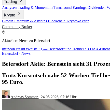
Trading
Analysen
Trading & Momentum
Turnaround
Earnings
Dividenden
V
Krypto
Bitcoin
Ethereum & Altcoins
Blockchain
Krypto-Aktien
Community
Broker
Aktuellere News zu Beiersdorf
Infineon crasht zweistellig — Beiersdorf und Henkel als DAX-Fluc
Beiersdorf
·
News
Beiersdorf Aktie: Bernstein sieht 31 Proze
Trotz Kursrutsch nahe 52-Wochen-Tief bes
95 Euro.
Andreas Sommer
·
24.05.2026, 07:16 Uhr