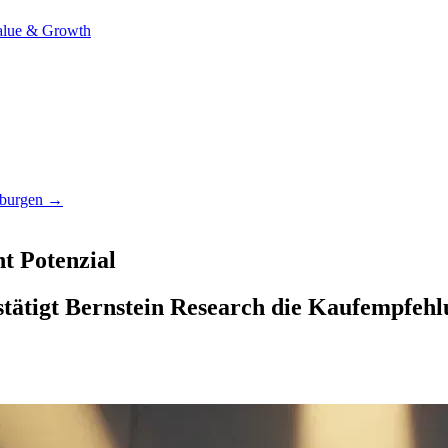
alue & Growth
htburgen →
nt Potenzial
tätigt Bernstein Research die Kaufempfehlu