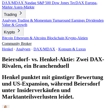
DAX/MDAX
Nasdaq
S&P 500
Dow Jones
TecDAX
Europa-
Märkte
Asien-Märkte
Trading
Analysen
Trading & Momentum
Turnaround
Earnings
Dividenden
Value & Growth
Krypto
Bitcoin
Ethereum & Altcoins
Blockchain
Krypto-Aktien
Community
Broker
Henkel
·
Analysen
·
DAX/MDAX
·
Konsum & Luxus
Beiersdorf- vs. Henkel-Aktie: Zwei DAX-
Rivalen, ein Branchenduell
Henkel punktet mit günstiger Bewertung
und US-Expansion, während Beiersdorf
unter Insiderverkäufen und
Marktanteilsverlusten leidet.