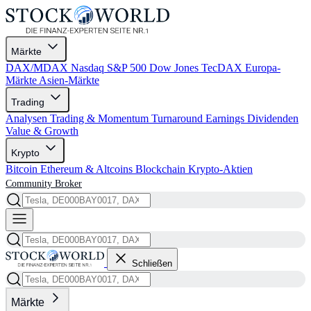
Märkte
DAX/MDAX
Nasdaq
S&P 500
Dow Jones
TecDAX
Europa-
Märkte
Asien-Märkte
Trading
Analysen
Trading & Momentum
Turnaround
Earnings
Dividenden
Value & Growth
Krypto
Bitcoin
Ethereum & Altcoins
Blockchain
Krypto-Aktien
Community
Broker
Schließen
Märkte