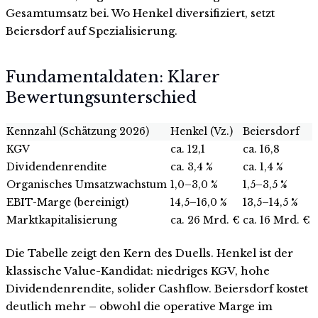
Gesamtumsatz bei. Wo Henkel diversifiziert, setzt
Beiersdorf auf Spezialisierung.
Fundamentaldaten: Klarer
Bewertungsunterschied
Kennzahl (Schätzung 2026)
Henkel (Vz.)
Beiersdorf
KGV
ca. 12,1
ca. 16,8
Dividendenrendite
ca. 3,4 %
ca. 1,4 %
Organisches Umsatzwachstum
1,0–3,0 %
1,5–3,5 %
EBIT-Marge (bereinigt)
14,5–16,0 %
13,5–14,5 %
Marktkapitalisierung
ca. 26 Mrd. €
ca. 16 Mrd. €
Die Tabelle zeigt den Kern des Duells. Henkel ist der
klassische Value-Kandidat: niedriges KGV, hohe
Dividendenrendite, solider Cashflow. Beiersdorf kostet
deutlich mehr – obwohl die operative Marge im