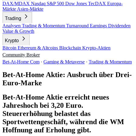
DAX/MDAX
Nasdaq
S&P 500
Dow Jones
TecDAX
Europa-
Märkte
Asien-Märkte
Trading
Analysen
Trading & Momentum
Turnaround
Earnings
Dividenden
Value & Growth
Krypto
Bitcoin
Ethereum & Altcoins
Blockchain
Krypto-Aktien
Community
Broker
Bet-At-Home Com
·
Gaming & Metaverse
·
Trading & Momentum
Bet-At-Home Aktie: Ausbruch über Drei-
Euro-Marke
Bet-At-Home Aktie erreicht neues
Jahreshoch bei 3,20 Euro.
Steuererhöhung belastet das
Sportwettengeschäft, während die WM
Hoffnung auf Erholung gibt.