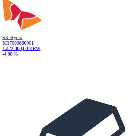
SK Hynix
KR7000660001
1.422.000,00 KRW
-4,88 %