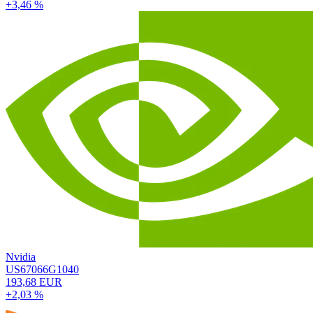
+3,46 %
Nvidia
US67066G1040
193,68 EUR
+2,03 %