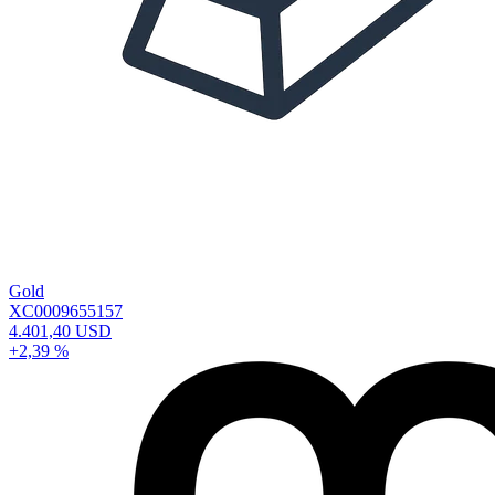
Gold
XC0009655157
4.401,40 USD
+2,39 %