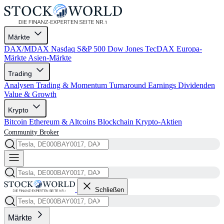
Märkte
DAX/MDAX
Nasdaq
S&P 500
Dow Jones
TecDAX
Europa-
Märkte
Asien-Märkte
Trading
Analysen
Trading & Momentum
Turnaround
Earnings
Dividenden
Value & Growth
Krypto
Bitcoin
Ethereum & Altcoins
Blockchain
Krypto-Aktien
Community
Broker
Schließen
Märkte