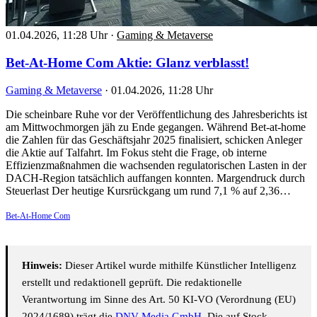
01.04.2026, 11:28 Uhr
·
Gaming & Metaverse
Bet-At-Home Com Aktie: Glanz verblasst!
Gaming & Metaverse
·
01.04.2026, 11:28 Uhr
Die scheinbare Ruhe vor der Veröffentlichung des Jahresberichts ist
am Mittwochmorgen jäh zu Ende gegangen. Während Bet-at-home
die Zahlen für das Geschäftsjahr 2025 finalisiert, schicken Anleger
die Aktie auf Talfahrt. Im Fokus steht die Frage, ob interne
Effizienzmaßnahmen die wachsenden regulatorischen Lasten in der
DACH-Region tatsächlich auffangen konnten. Margendruck durch
Steuerlast Der heutige Kursrückgang um rund 7,1 % auf 2,36…
Bet-At-Home Com
Hinweis:
Dieser Artikel wurde mithilfe Künstlicher Intelligenz
erstellt und redaktionell geprüft. Die redaktionelle
Verantwortung im Sinne des Art. 50 KI-VO (Verordnung (EU)
2024/1689) trägt die
DNV Media GmbH
. Die auf Stock-