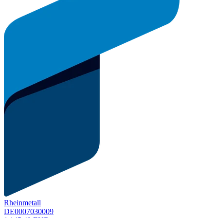
Rheinmetall
DE0007030009