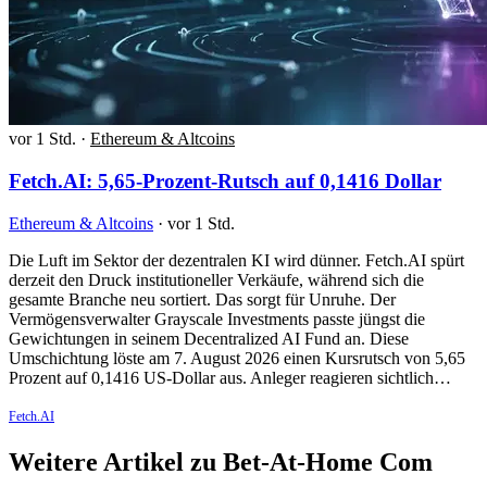
vor 1 Std.
·
Ethereum & Altcoins
Fetch.AI: 5,65-Prozent-Rutsch auf 0,1416 Dollar
Ethereum & Altcoins
·
vor 1 Std.
Die Luft im Sektor der dezentralen KI wird dünner. Fetch.AI spürt
derzeit den Druck institutioneller Verkäufe, während sich die
gesamte Branche neu sortiert. Das sorgt für Unruhe. Der
Vermögensverwalter Grayscale Investments passte jüngst die
Gewichtungen in seinem Decentralized AI Fund an. Diese
Umschichtung löste am 7. August 2026 einen Kursrutsch von 5,65
Prozent auf 0,1416 US-Dollar aus. Anleger reagieren sichtlich…
Fetch.AI
Weitere Artikel zu Bet-At-Home Com