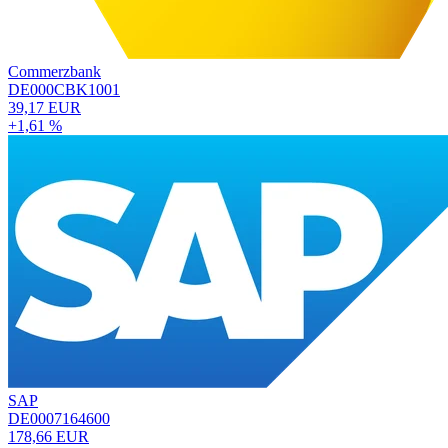
Commerzbank
DE000CBK1001
39,17 EUR
+1,61 %
SAP
DE0007164600
178,66 EUR