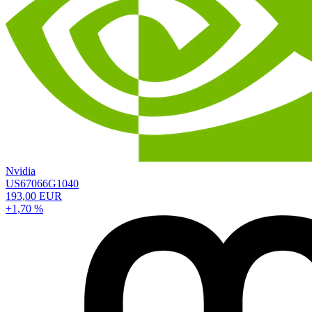
Nvidia
US67066G1040
193,00 EUR
+1,70 %