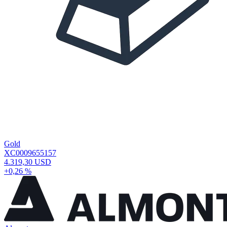
Gold
XC0009655157
4.319,30 USD
+0,26 %