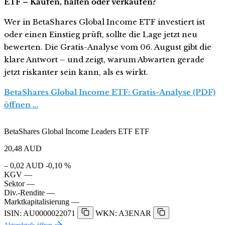
ETF – Kaufen, halten oder verkaufen?
Wer in BetaShares Global Income ETF investiert ist
oder einen Einstieg prüft, sollte die Lage jetzt neu
bewerten. Die Gratis-Analyse vom 06. August gibt die
klare Antwort – und zeigt, warum Abwarten gerade
jetzt riskanter sein kann, als es wirkt.
BetaShares Global Income ETF: Gratis-Analyse (PDF)
öffnen …
BetaShares Global Income Leaders ETF ETF
20,48
AUD
– 0,02 AUD
-0,10 %
KGV
—
Sektor
—
Div.-Rendite
—
Marktkapitalisierung
—
ISIN: AU0000022071
WKN: A3ENAR
Aktiendetails öffnen