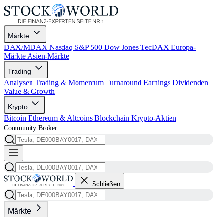
Märkte
DAX/MDAX
Nasdaq
S&P 500
Dow Jones
TecDAX
Europa-
Märkte
Asien-Märkte
Trading
Analysen
Trading & Momentum
Turnaround
Earnings
Dividenden
Value & Growth
Krypto
Bitcoin
Ethereum & Altcoins
Blockchain
Krypto-Aktien
Community
Broker
Schließen
Märkte