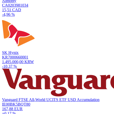
Almonty
CA0203981034
15,51 CAD
-4,96 %
SK Hynix
KR7000660001
1.495.000,00 KRW
-10,37 %
Vanguard FTSE All-World UCITS ETF USD Accumulation
IE00BK5BQT80
167,88 EUR
+0,17 %