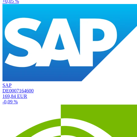
+0,05 %
SAP
DE0007164600
169,84 EUR
-0,09 %