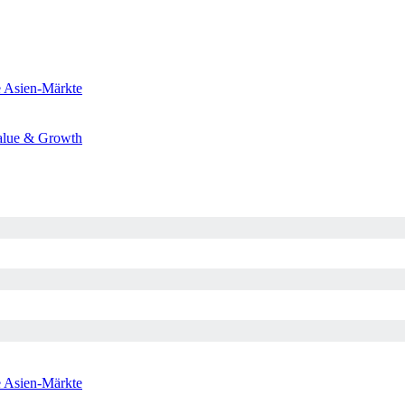
e
Asien-Märkte
alue & Growth
e
Asien-Märkte