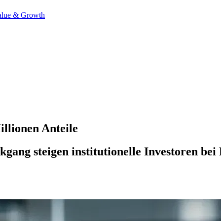
alue & Growth
llionen Anteile
gang steigen institutionelle Investoren be