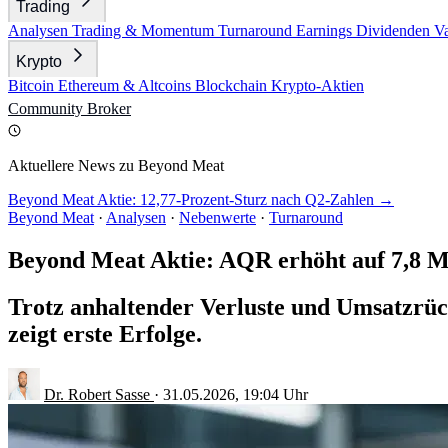
Trading
Analysen
Trading & Momentum
Turnaround
Earnings
Dividenden
V
Krypto
Bitcoin
Ethereum & Altcoins
Blockchain
Krypto-Aktien
Community
Broker
Aktuellere News zu Beyond Meat
Beyond Meat Aktie: 12,77-Prozent-Sturz nach Q2-Zahlen →
Beyond Meat
·
Analysen
·
Nebenwerte
·
Turnaround
Beyond Meat Aktie: AQR erhöht auf 7,8 Mi
Trotz anhaltender Verluste und Umsatzrück
zeigt erste Erfolge.
Dr. Robert Sasse
·
31.05.2026, 19:04 Uhr