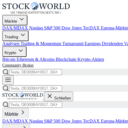
Märkte
DAX/MDAX
Nasdaq
S&P 500
Dow Jones
TecDAX
Europa-Märkt
Trading
Analysen
Trading & Momentum
Turnaround
Earnings
Dividenden
V
Krypto
Bitcoin
Ethereum & Altcoins
Blockchain
Krypto-Aktien
Community
Broker
Schließen
Märkte
DAX/MDAX
Nasdaq
S&P 500
Dow Jones
TecDAX
Europa-Märkt