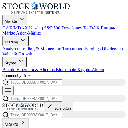
Märkte
DAX/MDAX
Nasdaq
S&P 500
Dow Jones
TecDAX
Europa-
Märkte
Asien-Märkte
Trading
Analysen
Trading & Momentum
Turnaround
Earnings
Dividenden
Value & Growth
Krypto
Bitcoin
Ethereum & Altcoins
Blockchain
Krypto-Aktien
Community
Broker
Schließen
Märkte