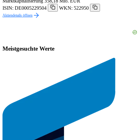
Marktkapitalisierung
358,18 Mio. EUR
ISIN: DE0005229504
WKN: 522950
Aktiendetails öffnen
Meistgesuchte Werte