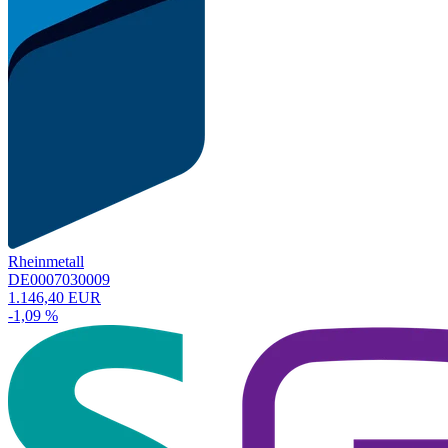
Rheinmetall
DE0007030009
1.146,40 EUR
-1,09 %