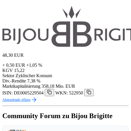
48,30
EUR
+ 0,50 EUR
+1,05 %
KGV
15,22
Sektor
Zyklischer Konsum
Div.-Rendite
7,38 %
Marktkapitalisierung
358,18 Mio. EUR
ISIN: DE0005229504
WKN: 522950
Aktiendetails öffnen
Community Forum zu Bijou Brigitte