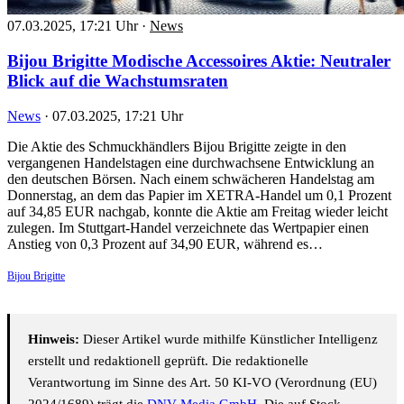
07.03.2025, 17:21 Uhr
·
News
Bijou Brigitte Modische Accessoires Aktie: Neutraler
Blick auf die Wachstumsraten
News
·
07.03.2025, 17:21 Uhr
Die Aktie des Schmuckhändlers Bijou Brigitte zeigte in den
vergangenen Handelstagen eine durchwachsene Entwicklung an
den deutschen Börsen. Nach einem schwächeren Handelstag am
Donnerstag, an dem das Papier im XETRA-Handel um 0,1 Prozent
auf 34,85 EUR nachgab, konnte die Aktie am Freitag wieder leicht
zulegen. Im Stuttgart-Handel verzeichnete das Wertpapier einen
Anstieg von 0,3 Prozent auf 34,90 EUR, während es…
Bijou Brigitte
Hinweis:
Dieser Artikel wurde mithilfe Künstlicher Intelligenz
erstellt und redaktionell geprüft. Die redaktionelle
Verantwortung im Sinne des Art. 50 KI-VO (Verordnung (EU)
2024/1689) trägt die
DNV Media GmbH
. Die auf Stock-