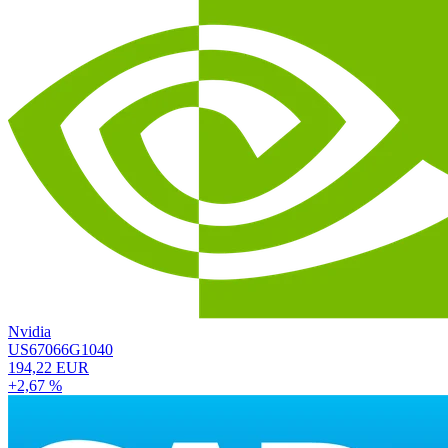
Nvidia
US67066G1040
194,22 EUR
+2,67 %