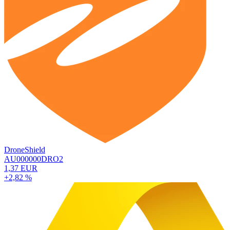
DroneShield
AU000000DRO2
1,37 EUR
+2,82 %