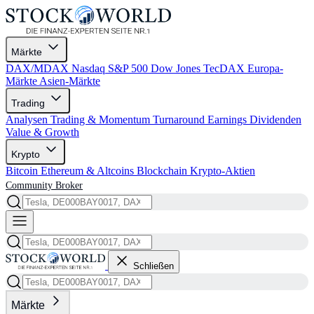
Märkte
DAX/MDAX
Nasdaq
S&P 500
Dow Jones
TecDAX
Europa-
Märkte
Asien-Märkte
Trading
Analysen
Trading & Momentum
Turnaround
Earnings
Dividenden
Value & Growth
Krypto
Bitcoin
Ethereum & Altcoins
Blockchain
Krypto-Aktien
Community
Broker
Schließen
Märkte