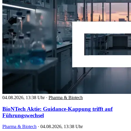
04.08.2026, 13:38 Uhr
·
Pharma & Biotech
BioNTech Aktie: Guidance-Kappung trifft auf
Führungswechsel
Pharma & Biotech
·
04.08.2026, 13:38 Uhr