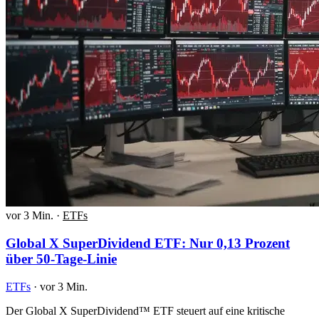
vor 3 Min.
·
ETFs
Global X SuperDividend ETF: Nur 0,13 Prozent
über 50-Tage-Linie
ETFs
·
vor 3 Min.
Der Global X SuperDividend™ ETF steuert auf eine kritische