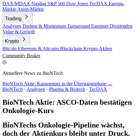
DAX/MDAX
Nasdaq
S&P 500
Dow Jones
TecDAX
Europa-
Märkte
Asien-Märkte
Trading
Analysen
Trading & Momentum
Turnaround
Earnings
Dividenden
Value & Growth
Krypto
Bitcoin
Ethereum & Altcoins
Blockchain
Krypto-Aktien
Community
Broker
Aktuellere News zu BioNTech
BioNTech Aktie: Kassensturz in der Übergangsphase →
BioNTech
·
Analysen
·
Pharma & Biotech
·
TecDAX
BioNTech Aktie: ASCO-Daten bestätigen
Onkologie-Kurs
BioNTechs Onkologie-Pipeline wächst,
doch der Aktienkurs bleibt unter Druck.