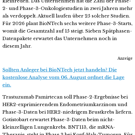
kleinreden. Das Unternehmen hat die Zahl der Phase-
2- und Phase-3-Onkologiestudien in zwei Jahren mehr
als verdoppelt. Aktuell laufen über 25 solcher Studien.
Für 2026 plant BioNTech sechs weitere Phase-3-Starts,
womit die Gesamtzahl auf 15 steigt. Sieben Spätphasen-
Datenpakete erwartet das Unternehmen noch in
diesem Jahr.
Anzeige
Sollten Anleger bei BioNTech jetzt handeln? Die
kostenlose Analyse vom 06. August ordnet die Lage
ein.
Trastuzumab Pamirtecan soll Phase-2-Ergebnisse bei
HER2-exprimierendem Endometriumkarzinom und
Phase-3-Daten bei HER2-niedrigem Brustkrebs liefern.
Gotistobart erwartet Phase-3-Daten beim nicht-
kleinzelligen Lungenkrebs. BNT113, die mRNA-
Therapie, steht in Phase 3 bei Kopf-Hals-Tumoren. Für