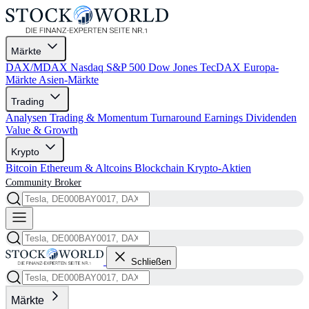
Märkte
DAX/MDAX
Nasdaq
S&P 500
Dow Jones
TecDAX
Europa-
Märkte
Asien-Märkte
Trading
Analysen
Trading & Momentum
Turnaround
Earnings
Dividenden
Value & Growth
Krypto
Bitcoin
Ethereum & Altcoins
Blockchain
Krypto-Aktien
Community
Broker
Schließen
Märkte