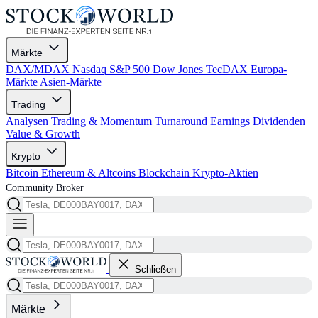
Märkte
DAX/MDAX
Nasdaq
S&P 500
Dow Jones
TecDAX
Europa-
Märkte
Asien-Märkte
Trading
Analysen
Trading & Momentum
Turnaround
Earnings
Dividenden
Value & Growth
Krypto
Bitcoin
Ethereum & Altcoins
Blockchain
Krypto-Aktien
Community
Broker
Schließen
Märkte