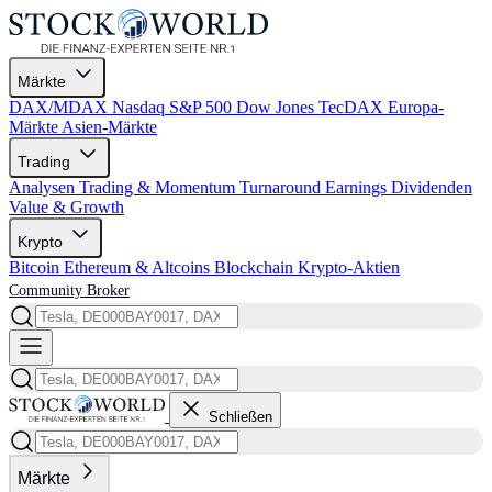
Märkte
DAX/MDAX
Nasdaq
S&P 500
Dow Jones
TecDAX
Europa-
Märkte
Asien-Märkte
Trading
Analysen
Trading & Momentum
Turnaround
Earnings
Dividenden
Value & Growth
Krypto
Bitcoin
Ethereum & Altcoins
Blockchain
Krypto-Aktien
Community
Broker
Schließen
Märkte