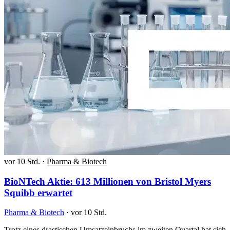
vor 10 Std.
·
Pharma & Biotech
BioNTech Aktie: 613 Millionen von Bristol Myers
Squibb erwartet
Pharma & Biotech
·
vor 10 Std.
Trotz eines drastischen Umsatzeinbruchs im zweiten Quartal hat sich