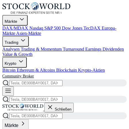
Märkte
DAX/MDAX
Nasdaq
S&P 500
Dow Jones
TecDAX
Europa-
Märkte
Asien-Märkte
Trading
Analysen
Trading & Momentum
Turnaround
Earnings
Dividenden
Value & Growth
Krypto
Bitcoin
Ethereum & Altcoins
Blockchain
Krypto-Aktien
Community
Broker
Schließen
Märkte