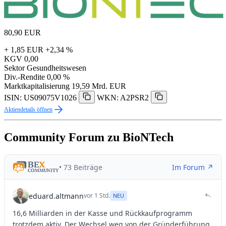
80,90
EUR
+ 1,85 EUR
+2,34 %
KGV
0,00
Sektor
Gesundheitswesen
Div.-Rendite
0,00 %
Marktkapitalisierung
19,59 Mrd. EUR
ISIN: US09075V1026
WKN: A2PSR2
Aktiendetails öffnen
Community Forum zu BioNTech