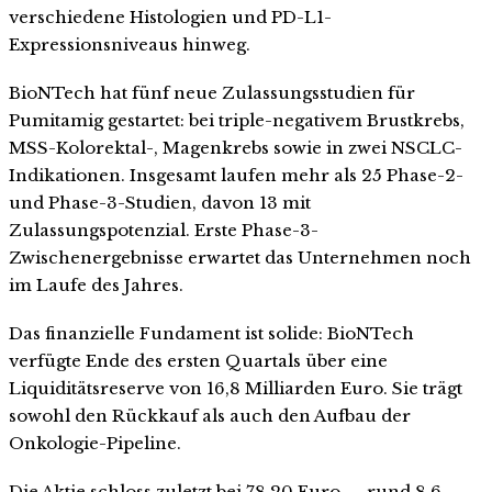
verschiedene Histologien und PD-L1-
Expressionsniveaus hinweg.
BioNTech hat fünf neue Zulassungsstudien für
Pumitamig gestartet: bei triple-negativem Brustkrebs,
MSS-Kolorektal-, Magenkrebs sowie in zwei NSCLC-
Indikationen. Insgesamt laufen mehr als 25 Phase-2-
und Phase-3-Studien, davon 13 mit
Zulassungspotenzial. Erste Phase-3-
Zwischenergebnisse erwartet das Unternehmen noch
im Laufe des Jahres.
Das finanzielle Fundament ist solide: BioNTech
verfügte Ende des ersten Quartals über eine
Liquiditätsreserve von 16,8 Milliarden Euro. Sie trägt
sowohl den Rückkauf als auch den Aufbau der
Onkologie-Pipeline.
Die Aktie schloss zuletzt bei 78,20 Euro — rund 8,6