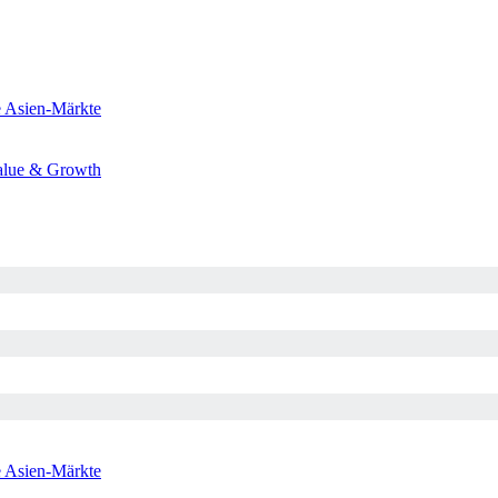
e
Asien-Märkte
alue & Growth
e
Asien-Märkte