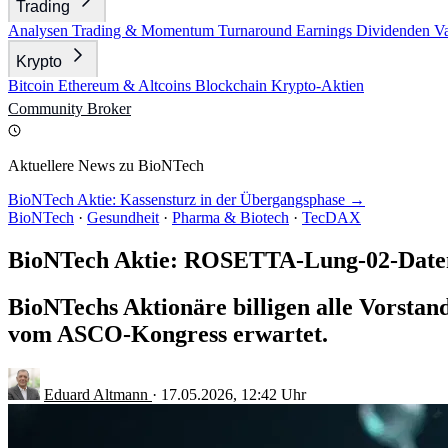
Trading
Analysen
Trading & Momentum
Turnaround
Earnings
Dividenden
V
Krypto
Bitcoin
Ethereum & Altcoins
Blockchain
Krypto-Aktien
Community
Broker
Aktuellere News zu BioNTech
BioNTech Aktie: Kassensturz in der Übergangsphase →
BioNTech
·
Gesundheit
·
Pharma & Biotech
·
TecDAX
BioNTech Aktie: ROSETTA-Lung-02-Date
BioNTechs Aktionäre billigen alle Vorsta
vom ASCO-Kongress erwartet.
Eduard Altmann
·
17.05.2026, 12:42 Uhr