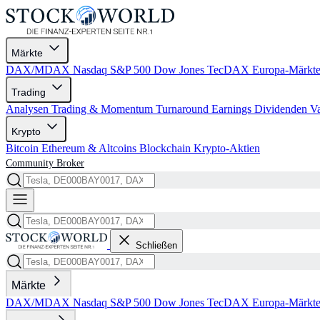
Märkte
DAX/MDAX
Nasdaq
S&P 500
Dow Jones
TecDAX
Europa-Märkt
Trading
Analysen
Trading & Momentum
Turnaround
Earnings
Dividenden
V
Krypto
Bitcoin
Ethereum & Altcoins
Blockchain
Krypto-Aktien
Community
Broker
Schließen
Märkte
DAX/MDAX
Nasdaq
S&P 500
Dow Jones
TecDAX
Europa-Märkt