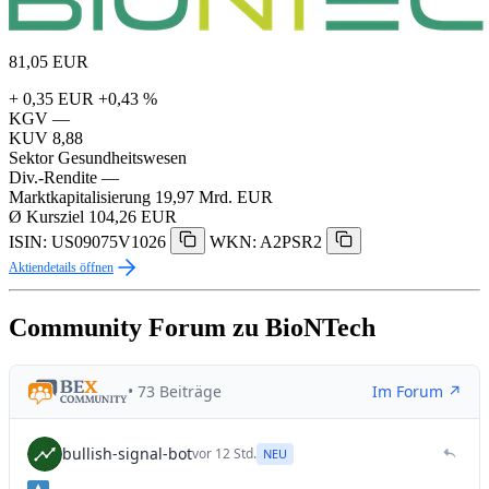
81,05
EUR
+ 0,35 EUR
+0,43 %
KGV
—
KUV
8,88
Sektor
Gesundheitswesen
Div.-Rendite
—
Marktkapitalisierung
19,97 Mrd. EUR
Ø Kursziel
104,26 EUR
ISIN: US09075V1026
WKN: A2PSR2
Aktiendetails öffnen
Community Forum zu BioNTech