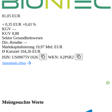
81,05
EUR
+ 0,35 EUR
+0,43 %
KGV
—
KUV
8,88
Sektor
Gesundheitswesen
Div.-Rendite
—
Marktkapitalisierung
19,97 Mrd. EUR
Ø Kursziel
104,26 EUR
ISIN: US09075V1026
WKN: A2PSR2
Aktiendetails öffnen
Meistgesuchte Werte