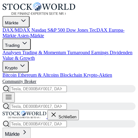
Märkte
DAX/MDAX
Nasdaq
S&P 500
Dow Jones
TecDAX
Europa-
Märkte
Asien-Märkte
Trading
Analysen
Trading & Momentum
Turnaround
Earnings
Dividenden
Value & Growth
Krypto
Bitcoin
Ethereum & Altcoins
Blockchain
Krypto-Aktien
Community
Broker
Schließen
Märkte