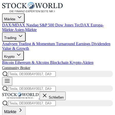
Märkte
DAX/MDAX
Nasdaq
S&P 500
Dow Jones
TecDAX
Europa-
Märkte
Asien-Märkte
Trading
Analysen
Trading & Momentum
Turnaround
Earnings
Dividenden
Value & Growth
Krypto
Bitcoin
Ethereum & Altcoins
Blockchain
Krypto-Aktien
Community
Broker
Schließen
Märkte