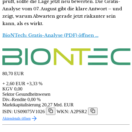
prüft, sollte die Lage jetzt neu bewerten. Die Gratis-
Analyse vom 07. August gibt die klare Antwort – und
zeigt, warum Abwarten gerade jetzt riskanter sein
kann, als es wirkt.
BioNTech: Gratis-Analyse (PDF) öffnen …
80,70
EUR
+ 2,60 EUR
+3,33 %
KGV
0,00
Sektor
Gesundheitswesen
Div.-Rendite
0,00 %
Marktkapitalisierung
20,27 Mrd. EUR
ISIN: US09075V1026
WKN: A2PSR2
Aktiendetails öffnen