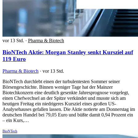
vor 13 Std.
·
Pharma & Biotech
BioNTech Aktie: Morgan Stanley senkt Kursziel auf
119 Euro
Pharma & Biotech
·
vor 13 Std.
BioNTech durchlebt einen der turbulentesten Sommer seiner
Börsengeschichte. Binnen weniger Tage hat der Mainzer
Biotechkonzern eine deutlich gesenkte Jahresprognose vorgelegt,
einen Chefwechsel an der Spitze verkündet und musste sich am
heutigen Freitag ein niedrigeres Kursziel eines großen US-
Analysehauses gefallen lassen. Die Aktie notierte am Donnerstag im
deutschen Handel bei 79,05 Euro und büßte damit 0,94 Prozent ein
– ein Kurs,…
BioNTech