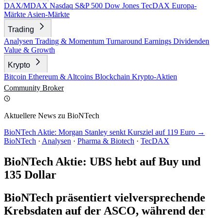
DAX/MDAX
Nasdaq
S&P 500
Dow Jones
TecDAX
Europa-
Märkte
Asien-Märkte
Trading
Analysen
Trading & Momentum
Turnaround
Earnings
Dividenden
Value & Growth
Krypto
Bitcoin
Ethereum & Altcoins
Blockchain
Krypto-Aktien
Community
Broker
Aktuellere News zu BioNTech
BioNTech Aktie: Morgan Stanley senkt Kursziel auf 119 Euro →
BioNTech
·
Analysen
·
Pharma & Biotech
·
TecDAX
BioNTech Aktie: UBS hebt auf Buy und
135 Dollar
BioNTech präsentiert vielversprechende
Krebsdaten auf der ASCO, während der