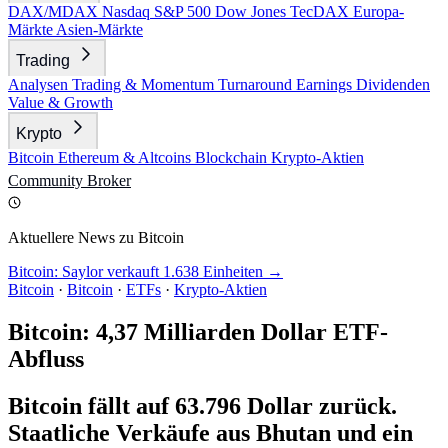
DAX/MDAX
Nasdaq
S&P 500
Dow Jones
TecDAX
Europa-
Märkte
Asien-Märkte
Trading
Analysen
Trading & Momentum
Turnaround
Earnings
Dividenden
Value & Growth
Krypto
Bitcoin
Ethereum & Altcoins
Blockchain
Krypto-Aktien
Community
Broker
Aktuellere News zu Bitcoin
Bitcoin: Saylor verkauft 1.638 Einheiten →
Bitcoin
·
Bitcoin
·
ETFs
·
Krypto-Aktien
Bitcoin: 4,37 Milliarden Dollar ETF-
Abfluss
Bitcoin fällt auf 63.796 Dollar zurück.
Staatliche Verkäufe aus Bhutan und ein