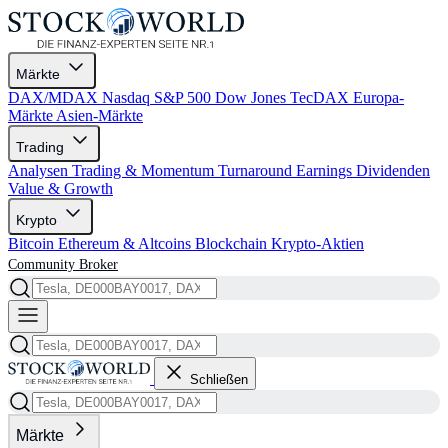
Märkte
DAX/MDAX
Nasdaq
S&P 500
Dow Jones
TecDAX
Europa-
Märkte
Asien-Märkte
Trading
Analysen
Trading & Momentum
Turnaround
Earnings
Dividenden
Value & Growth
Krypto
Bitcoin
Ethereum & Altcoins
Blockchain
Krypto-Aktien
Community
Broker
Schließen
Märkte