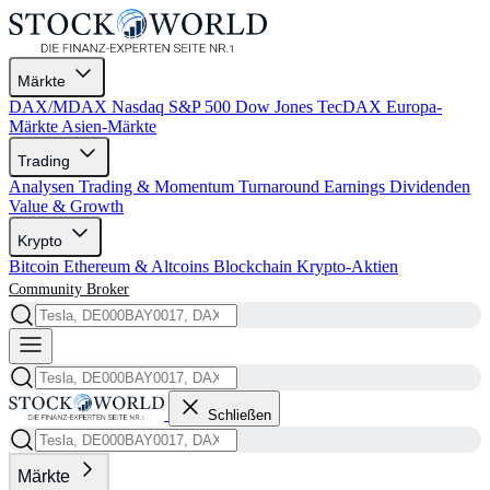
Märkte
DAX/MDAX
Nasdaq
S&P 500
Dow Jones
TecDAX
Europa-
Märkte
Asien-Märkte
Trading
Analysen
Trading & Momentum
Turnaround
Earnings
Dividenden
Value & Growth
Krypto
Bitcoin
Ethereum & Altcoins
Blockchain
Krypto-Aktien
Community
Broker
Schließen
Märkte