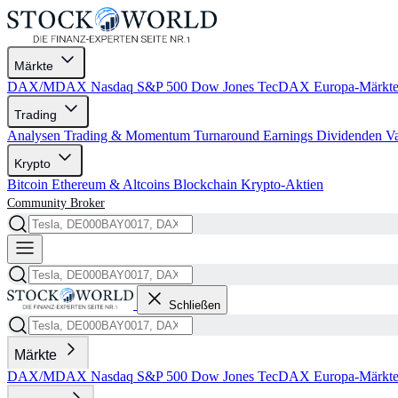
Märkte
DAX/MDAX
Nasdaq
S&P 500
Dow Jones
TecDAX
Europa-Märkt
Trading
Analysen
Trading & Momentum
Turnaround
Earnings
Dividenden
V
Krypto
Bitcoin
Ethereum & Altcoins
Blockchain
Krypto-Aktien
Community
Broker
Schließen
Märkte
DAX/MDAX
Nasdaq
S&P 500
Dow Jones
TecDAX
Europa-Märkt