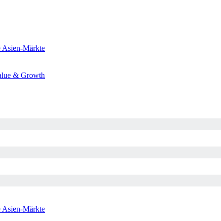
e
Asien-Märkte
alue & Growth
e
Asien-Märkte