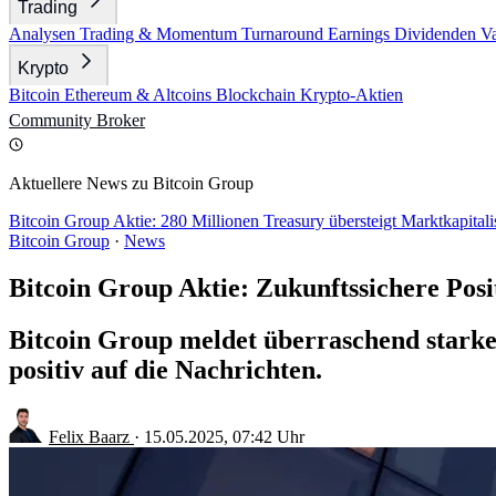
Trading
Analysen
Trading & Momentum
Turnaround
Earnings
Dividenden
V
Krypto
Bitcoin
Ethereum & Altcoins
Blockchain
Krypto-Aktien
Community
Broker
Aktuellere News zu Bitcoin Group
Bitcoin Group Aktie: 280 Millionen Treasury übersteigt Marktkapital
Bitcoin Group
·
News
Bitcoin Group Aktie: Zukunftssichere Posi
Bitcoin Group meldet überraschend starke
positiv auf die Nachrichten.
Felix Baarz
·
15.05.2025, 07:42 Uhr