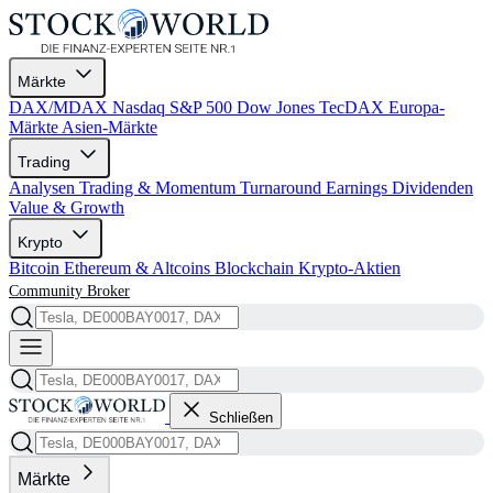
Märkte
DAX/MDAX
Nasdaq
S&P 500
Dow Jones
TecDAX
Europa-
Märkte
Asien-Märkte
Trading
Analysen
Trading & Momentum
Turnaround
Earnings
Dividenden
Value & Growth
Krypto
Bitcoin
Ethereum & Altcoins
Blockchain
Krypto-Aktien
Community
Broker
Schließen
Märkte