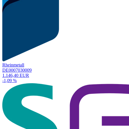
Rheinmetall
DE0007030009
1.146,40 EUR
-1,09 %