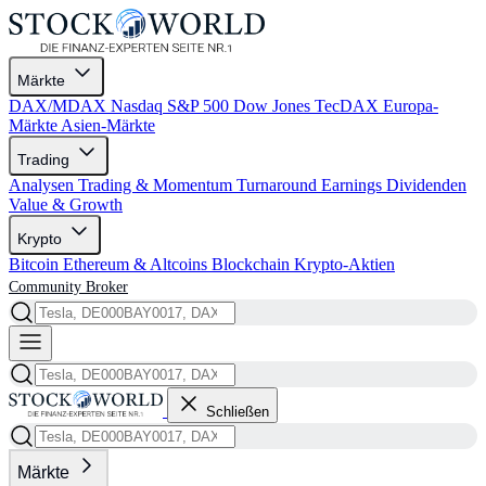
Märkte
DAX/MDAX
Nasdaq
S&P 500
Dow Jones
TecDAX
Europa-
Märkte
Asien-Märkte
Trading
Analysen
Trading & Momentum
Turnaround
Earnings
Dividenden
Value & Growth
Krypto
Bitcoin
Ethereum & Altcoins
Blockchain
Krypto-Aktien
Community
Broker
Schließen
Märkte