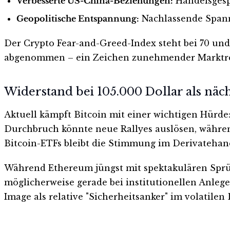
Verbesserte US-China-Beziehungen:
Handelsgespr
Geopolitische Entspannung:
Nachlassende Spannu
Der Crypto Fear-and-Greed-Index steht bei 70 und 
abgenommen – ein Zeichen zunehmender Marktre
Widerstand bei 105.000 Dollar als näch
Aktuell kämpft Bitcoin mit einer wichtigen Hürde
Durchbruch könnte neue Rallyes auslösen, während 
Bitcoin-ETFs bleibt die Stimmung im Derivatehan
Während Ethereum jüngst mit spektakulären Sprün
möglicherweise gerade bei institutionellen Anleger
Image als relative "Sicherheitsanker" im volatilen