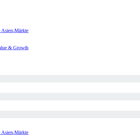
e
Asien-Märkte
alue & Growth
e
Asien-Märkte