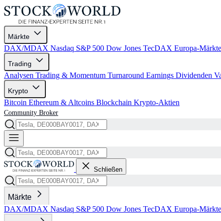
Märkte
DAX/MDAX
Nasdaq
S&P 500
Dow Jones
TecDAX
Europa-Märkt
Trading
Analysen
Trading & Momentum
Turnaround
Earnings
Dividenden
V
Krypto
Bitcoin
Ethereum & Altcoins
Blockchain
Krypto-Aktien
Community
Broker
Schließen
Märkte
DAX/MDAX
Nasdaq
S&P 500
Dow Jones
TecDAX
Europa-Märkt