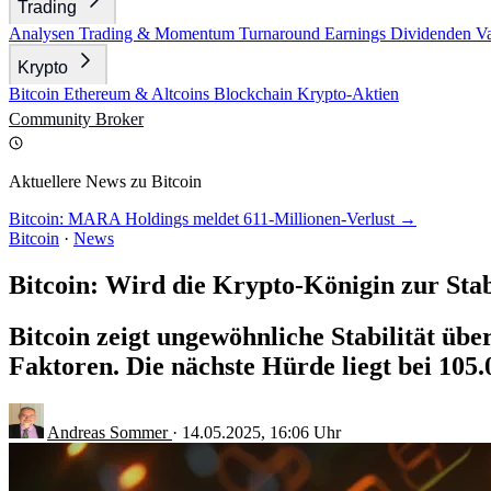
Trading
Analysen
Trading & Momentum
Turnaround
Earnings
Dividenden
V
Krypto
Bitcoin
Ethereum & Altcoins
Blockchain
Krypto-Aktien
Community
Broker
Aktuellere News zu Bitcoin
Bitcoin: MARA Holdings meldet 611-Millionen-Verlust →
Bitcoin
·
News
Bitcoin: Wird die Krypto-Königin zur Stab
Bitcoin zeigt ungewöhnliche Stabilität üb
Faktoren. Die nächste Hürde liegt bei 105.
Andreas Sommer
·
14.05.2025, 16:06 Uhr