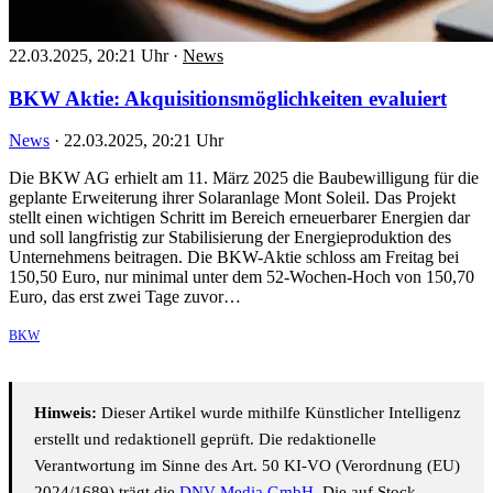
22.03.2025, 20:21 Uhr
·
News
BKW Aktie: Akquisitionsmöglichkeiten evaluiert
News
·
22.03.2025, 20:21 Uhr
Die BKW AG erhielt am 11. März 2025 die Baubewilligung für die
geplante Erweiterung ihrer Solaranlage Mont Soleil. Das Projekt
stellt einen wichtigen Schritt im Bereich erneuerbarer Energien dar
und soll langfristig zur Stabilisierung der Energieproduktion des
Unternehmens beitragen. Die BKW-Aktie schloss am Freitag bei
150,50 Euro, nur minimal unter dem 52-Wochen-Hoch von 150,70
Euro, das erst zwei Tage zuvor…
BKW
Hinweis:
Dieser Artikel wurde mithilfe Künstlicher Intelligenz
erstellt und redaktionell geprüft. Die redaktionelle
Verantwortung im Sinne des Art. 50 KI-VO (Verordnung (EU)
2024/1689) trägt die
DNV Media GmbH
. Die auf Stock-