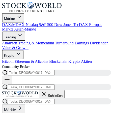
Märkte
DAX/MDAX
Nasdaq
S&P 500
Dow Jones
TecDAX
Europa-
Märkte
Asien-Märkte
Trading
Analysen
Trading & Momentum
Turnaround
Earnings
Dividenden
Value & Growth
Krypto
Bitcoin
Ethereum & Altcoins
Blockchain
Krypto-Aktien
Community
Broker
Schließen
Märkte