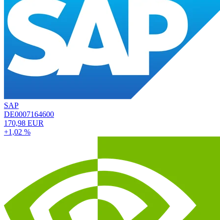
SAP
DE0007164600
170,98 EUR
+1,02 %