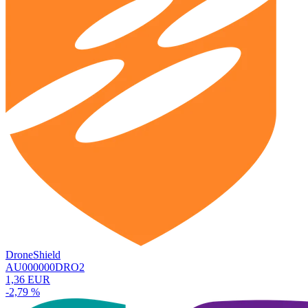
DroneShield
AU000000DRO2
1,36 EUR
-2,79 %