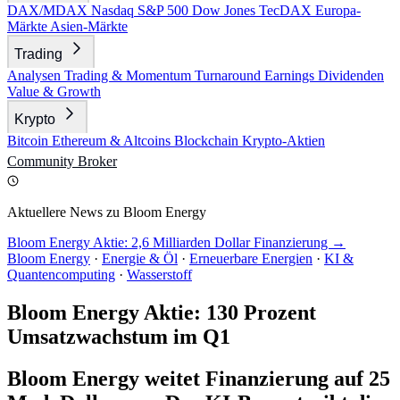
DAX/MDAX
Nasdaq
S&P 500
Dow Jones
TecDAX
Europa-
Märkte
Asien-Märkte
Trading
Analysen
Trading & Momentum
Turnaround
Earnings
Dividenden
Value & Growth
Krypto
Bitcoin
Ethereum & Altcoins
Blockchain
Krypto-Aktien
Community
Broker
Aktuellere News zu Bloom Energy
Bloom Energy Aktie: 2,6 Milliarden Dollar Finanzierung →
Bloom Energy
·
Energie & Öl
·
Erneuerbare Energien
·
KI &
Quantencomputing
·
Wasserstoff
Bloom Energy Aktie: 130 Prozent
Umsatzwachstum im Q1
Bloom Energy weitet Finanzierung auf 25