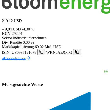
219,12
USD
– 9,84 USD
-4,30 %
KGV
292,91
Sektor
Industrieunternehmen
Div.-Rendite
0,00 %
Marktkapitalisierung
69,02 Mrd. USD
ISIN: US0937121079
WKN: A2JQTG
Aktiendetails öffnen
Meistgesuchte Werte