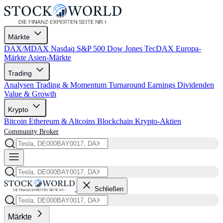
Märkte
DAX/MDAX
Nasdaq
S&P 500
Dow Jones
TecDAX
Europa-
Märkte
Asien-Märkte
Trading
Analysen
Trading & Momentum
Turnaround
Earnings
Dividenden
Value & Growth
Krypto
Bitcoin
Ethereum & Altcoins
Blockchain
Krypto-Aktien
Community
Broker
Schließen
Märkte