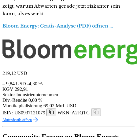
zeigt, warum Abwarten gerade jetzt riskanter sein
kann, als es wirkt.
Bloom Energy: Gratis-Analyse (PDF) öffnen …
219,12
USD
– 9,84 USD
-4,30 %
KGV
292,91
Sektor
Industrieunternehmen
Div.-Rendite
0,00 %
Marktkapitalisierung
69,02 Mrd. USD
ISIN: US0937121079
WKN: A2JQTG
Aktiendetails öffnen
Community Forum zu Bloom Energy