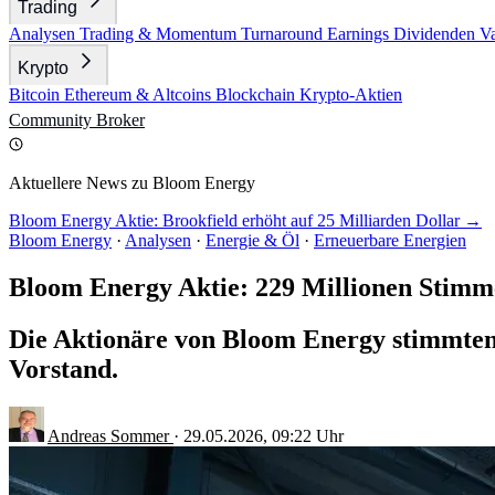
Trading
Analysen
Trading & Momentum
Turnaround
Earnings
Dividenden
V
Krypto
Bitcoin
Ethereum & Altcoins
Blockchain
Krypto-Aktien
Community
Broker
Aktuellere News zu Bloom Energy
Bloom Energy Aktie: Brookfield erhöht auf 25 Milliarden Dollar →
Bloom Energy
·
Analysen
·
Energie & Öl
·
Erneuerbare Energien
Bloom Energy Aktie: 229 Millionen Stimm
Die Aktionäre von Bloom Energy stimmten
Vorstand.
Andreas Sommer
·
29.05.2026, 09:22 Uhr