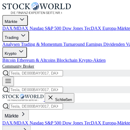
Märkte
DAX/MDAX
Nasdaq
S&P 500
Dow Jones
TecDAX
Europa-Märkt
Trading
Analysen
Trading & Momentum
Turnaround
Earnings
Dividenden
V
Krypto
Bitcoin
Ethereum & Altcoins
Blockchain
Krypto-Aktien
Community
Broker
Schließen
Märkte
DAX/MDAX
Nasdaq
S&P 500
Dow Jones
TecDAX
Europa-Märkt