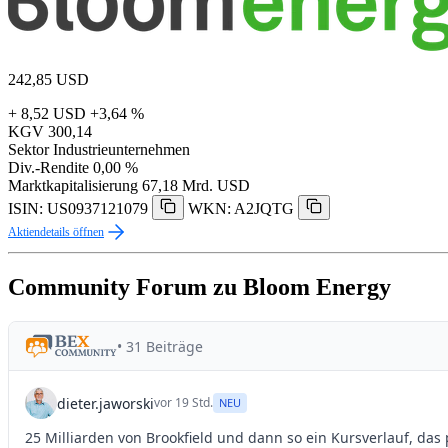
242,85
USD
+ 8,52 USD
+3,64 %
KGV
300,14
Sektor
Industrieunternehmen
Div.-Rendite
0,00 %
Marktkapitalisierung
67,18 Mrd. USD
ISIN: US0937121079
WKN: A2JQTG
Aktiendetails öffnen
Community Forum zu Bloom Energy