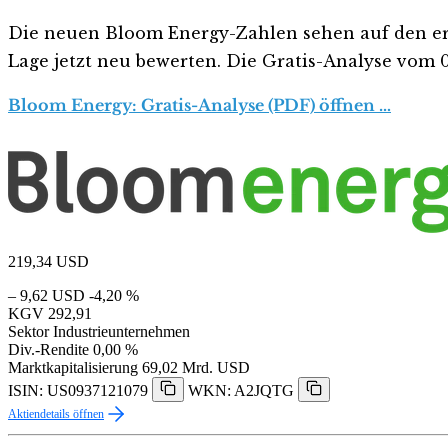
Die neuen Bloom Energy-Zahlen sehen auf den ersten
Lage jetzt neu bewerten. Die Gratis-Analyse vom 08
Bloom Energy: Gratis-Analyse (PDF) öffnen …
219,34
USD
– 9,62 USD
-4,20 %
KGV
292,91
Sektor
Industrieunternehmen
Div.-Rendite
0,00 %
Marktkapitalisierung
69,02 Mrd. USD
ISIN: US0937121079
WKN: A2JQTG
Aktiendetails öffnen