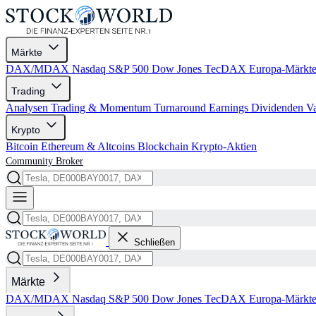
Märkte
DAX/MDAX
Nasdaq
S&P 500
Dow Jones
TecDAX
Europa-Märkt
Trading
Analysen
Trading & Momentum
Turnaround
Earnings
Dividenden
V
Krypto
Bitcoin
Ethereum & Altcoins
Blockchain
Krypto-Aktien
Community
Broker
Schließen
Märkte
DAX/MDAX
Nasdaq
S&P 500
Dow Jones
TecDAX
Europa-Märkt