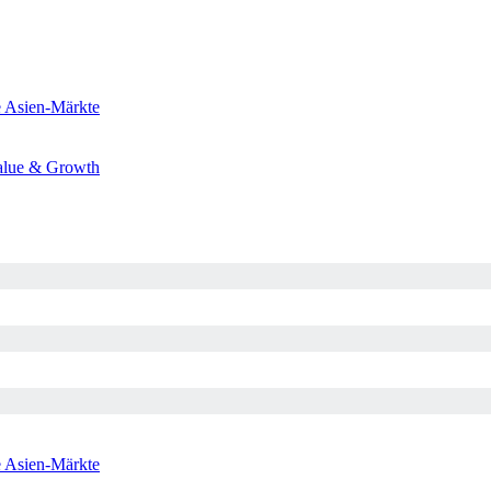
e
Asien-Märkte
alue & Growth
e
Asien-Märkte