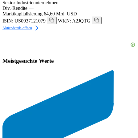
Sektor
Industrieunternehmen
Div.-Rendite
—
Marktkapitalisierung
64,60 Mrd. USD
ISIN: US0937121079
WKN: A2JQTG
Aktiendetails öffnen
Meistgesuchte Werte