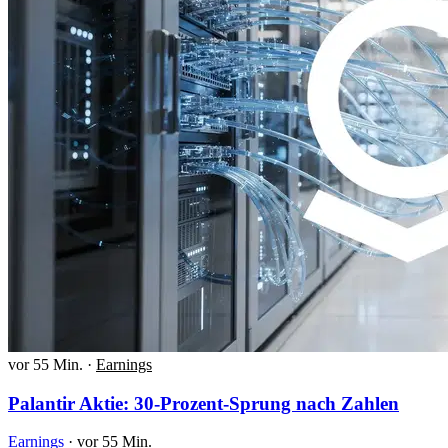
vor 55 Min.
·
Earnings
Palantir Aktie: 30-Prozent-Sprung nach Zahlen
Earnings
·
vor 55 Min.