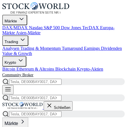
Märkte
DAX/MDAX
Nasdaq
S&P 500
Dow Jones
TecDAX
Europa-
Märkte
Asien-Märkte
Trading
Analysen
Trading & Momentum
Turnaround
Earnings
Dividenden
Value & Growth
Krypto
Bitcoin
Ethereum & Altcoins
Blockchain
Krypto-Aktien
Community
Broker
Schließen
Märkte