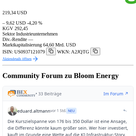
219,34
USD
– 9,62 USD
-4,20 %
KGV
292,45
Sektor
Industrieunternehmen
Div.-Rendite
—
Marktkapitalisierung
64,60 Mrd. USD
ISIN: US0937121079
WKN: A2JQTG
Aktiendetails öffnen
Community Forum zu Bloom Energy