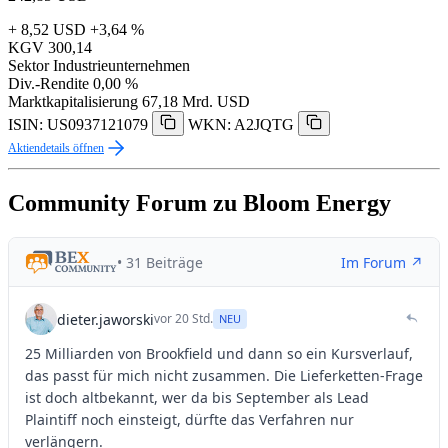
+ 8,52 USD
+3,64 %
KGV
300,14
Sektor
Industrieunternehmen
Div.-Rendite
0,00 %
Marktkapitalisierung
67,18 Mrd. USD
ISIN: US0937121079
WKN: A2JQTG
Aktiendetails öffnen
Community Forum zu Bloom Energy