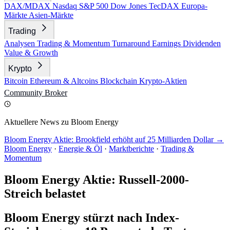
DAX/MDAX
Nasdaq
S&P 500
Dow Jones
TecDAX
Europa-
Märkte
Asien-Märkte
Trading
Analysen
Trading & Momentum
Turnaround
Earnings
Dividenden
Value & Growth
Krypto
Bitcoin
Ethereum & Altcoins
Blockchain
Krypto-Aktien
Community
Broker
Aktuellere News zu Bloom Energy
Bloom Energy Aktie: Brookfield erhöht auf 25 Milliarden Dollar →
Bloom Energy
·
Energie & Öl
·
Marktberichte
·
Trading &
Momentum
Bloom Energy Aktie: Russell-2000-
Streich belastet
Bloom Energy stürzt nach Index-