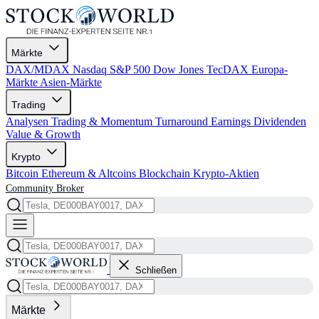
Märkte
DAX/MDAX
Nasdaq
S&P 500
Dow Jones
TecDAX
Europa-
Märkte
Asien-Märkte
Trading
Analysen
Trading & Momentum
Turnaround
Earnings
Dividenden
Value & Growth
Krypto
Bitcoin
Ethereum & Altcoins
Blockchain
Krypto-Aktien
Community
Broker
Schließen
Märkte