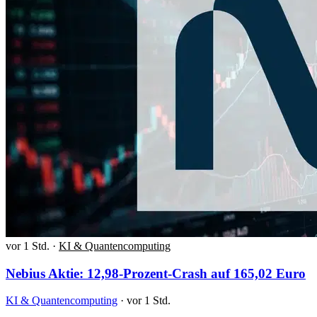
vor 1 Std.
·
KI & Quantencomputing
Nebius Aktie: 12,98-Prozent-Crash auf 165,02 Euro
KI & Quantencomputing
·
vor 1 Std.