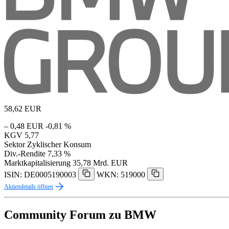
58,62
EUR
– 0,48 EUR
-0,81 %
KGV
5,77
Sektor
Zyklischer Konsum
Div.-Rendite
7,33 %
Marktkapitalisierung
35,78 Mrd. EUR
ISIN: DE0005190003
WKN: 519000
Aktiendetails öffnen
Community Forum zu BMW