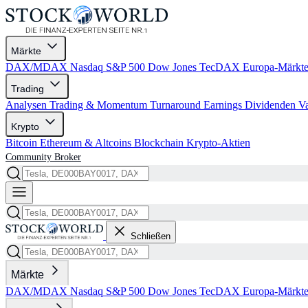
Märkte
DAX/MDAX
Nasdaq
S&P 500
Dow Jones
TecDAX
Europa-Märkt
Trading
Analysen
Trading & Momentum
Turnaround
Earnings
Dividenden
V
Krypto
Bitcoin
Ethereum & Altcoins
Blockchain
Krypto-Aktien
Community
Broker
Schließen
Märkte
DAX/MDAX
Nasdaq
S&P 500
Dow Jones
TecDAX
Europa-Märkt