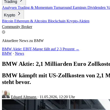
Trading
Analysen
Trading & Momentum
Turnaround
Earnings
Dividenden
V
Krypto
Bitcoin
Ethereum & Altcoins
Blockchain
Krypto-Aktien
Community
Broker
Aktuellere News zu BMW
BMW Aktie: EBIT-Marge fällt auf 2,3 Prozent →
BMW
·
News
BMW Aktie: 2,1 Milliarden Euro Zollkoste
BMW kämpft mit US-Zollkosten von 2,1 Mi
steht bevor.
Eduard Altmann
·
11.05.2026, 12:20 Uhr