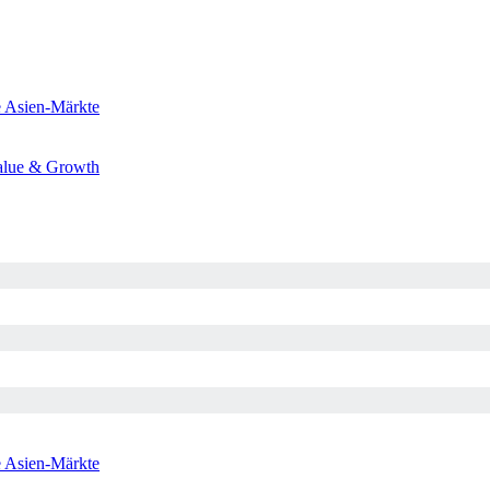
e
Asien-Märkte
alue & Growth
e
Asien-Märkte