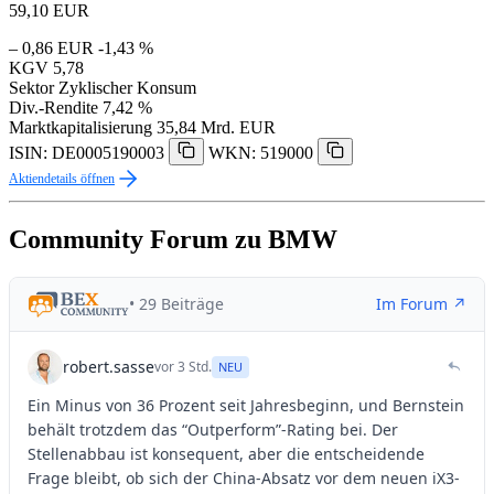
59,10
EUR
– 0,86 EUR
-1,43 %
KGV
5,78
Sektor
Zyklischer Konsum
Div.-Rendite
7,42 %
Marktkapitalisierung
35,84 Mrd. EUR
ISIN: DE0005190003
WKN: 519000
Aktiendetails öffnen
Community Forum zu BMW