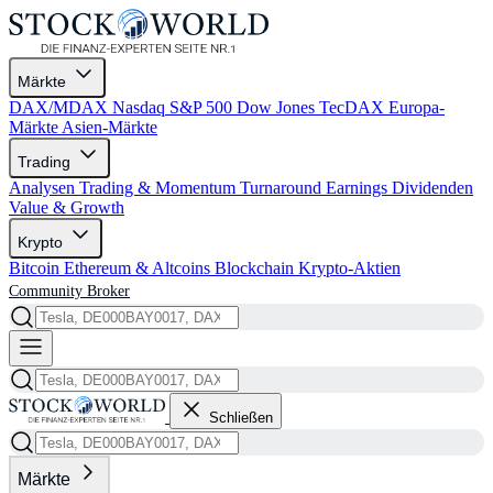
Märkte
DAX/MDAX
Nasdaq
S&P 500
Dow Jones
TecDAX
Europa-
Märkte
Asien-Märkte
Trading
Analysen
Trading & Momentum
Turnaround
Earnings
Dividenden
Value & Growth
Krypto
Bitcoin
Ethereum & Altcoins
Blockchain
Krypto-Aktien
Community
Broker
Schließen
Märkte